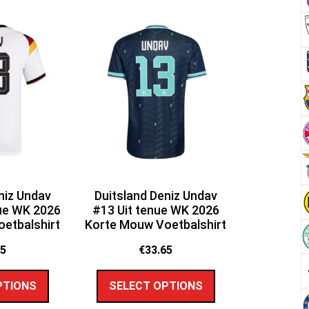
niz Undav
Duitsland Deniz Undav
ue WK 2026
#13 Uit tenue WK 2026
etbalshirt
Korte Mouw Voetbalshirt
65
€
33.65
PTIONS
SELECT OPTIONS