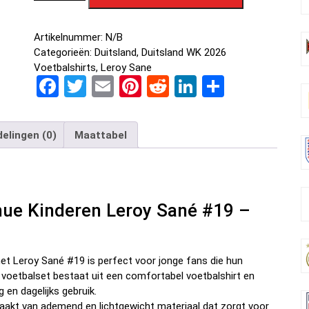
Artikelnummer:
N/B
Categorieën:
Duitsland
,
Duitsland WK 2026
Voetbalshirts
,
Leroy Sane
F
T
E
Pi
R
Li
D
a
wi
m
nt
e
n
el
ce
tt
ail
er
d
ke
e
elingen (0)
Maattabel
b
er
es
di
dI
n
o
t
t
n
o
nue Kinderen Leroy Sané #19 –
k
et Leroy Sané #19 is perfect voor jonge fans die hun
r voetbalset bestaat uit een comfortabel voetbalshirt en
g en dagelijks gebruik.
aakt van ademend en lichtgewicht materiaal dat zorgt voor