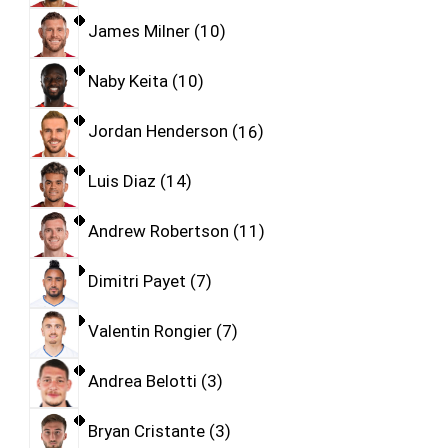
James Milner
10
Naby Keita
10
Jordan Henderson
16
Luis Diaz
14
Andrew Robertson
11
Dimitri Payet
7
Valentin Rongier
7
Andrea Belotti
3
Bryan Cristante
3