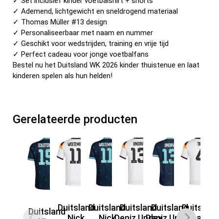
✓ Set inclusief kinder voetbalshirt + shorts
✓ Ademend, lichtgewicht en sneldrogend materiaal
✓ Thomas Müller #13 design
✓ Personaliseerbaar met naam en nummer
✓ Geschikt voor wedstrijden, training en vrije tijd
✓ Perfect cadeau voor jonge voetbalfans
Bestel nu het Duitsland WK 2026 kinder thuistenue en laat
kinderen spelen als hun helden!
Gerelateerde producten
Duitsland
Duitsland
Duitsland
Duitsland
Duitslan
D
Duitsland
Nick
Nick
Deniz Undav
Deniz Undav
Jonatha
J