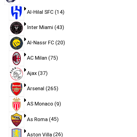
Al-Hilal SFC
14
Inter Miami
43
Al-Nassr FC
20
AC Milan
75
Ajax
37
Arsenal
265
AS Monaco
9
As Roma
45
Aston Villa
26