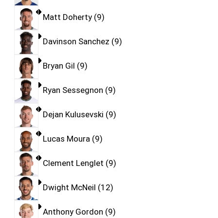
Matt Doherty
9
Davinson Sanchez
9
Bryan Gil
9
Ryan Sessegnon
9
Dejan Kulusevski
9
Lucas Moura
9
Clement Lenglet
9
Dwight McNeil
12
Anthony Gordon
9