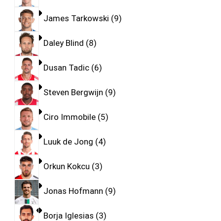
James Tarkowski
9
Daley Blind
8
Dusan Tadic
6
Steven Bergwijn
9
Ciro Immobile
5
Luuk de Jong
4
Orkun Kokcu
3
Jonas Hofmann
9
Borja Iglesias
3