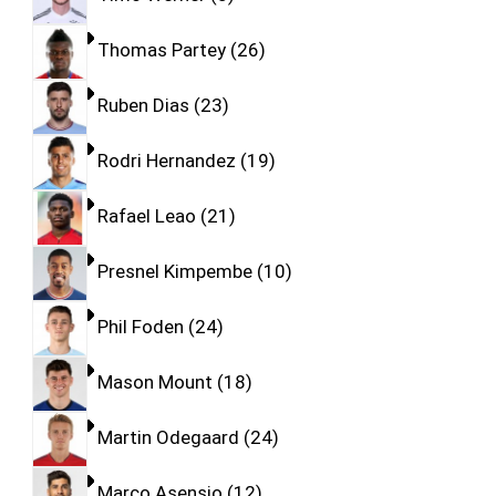
Thomas Partey
26
Ruben Dias
23
Rodri Hernandez
19
Rafael Leao
21
Presnel Kimpembe
10
Phil Foden
24
Mason Mount
18
Martin Odegaard
24
Marco Asensio
12