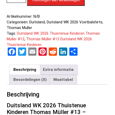
Artikelnummer:
N/B
Categorieën:
Duitsland
,
Duitsland WK 2026 Voetbalshirts
,
Thomas Muller
Tags:
Duitsland WK 2026 Thuistenue Kinderen Thomas
Müller #13
,
Thomas Müller #13 Duitsland WK 2026
Thuistenue Kinderen
F
T
E
Pi
R
Li
D
a
wi
m
nt
e
n
el
ce
tt
ail
er
d
ke
e
Beschrijving
Extra informatie
b
er
es
di
dI
n
Beoordelingen (0)
Maattabel
o
t
t
n
o
Beschrijving
k
Duitsland WK 2026 Thuistenue
Kinderen Thomas Müller #13 –