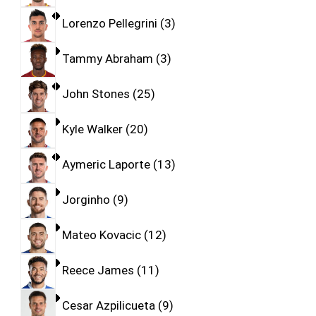
Lorenzo Pellegrini
3
Tammy Abraham
3
John Stones
25
Kyle Walker
20
Aymeric Laporte
13
Jorginho
9
Mateo Kovacic
12
Reece James
11
Cesar Azpilicueta
9