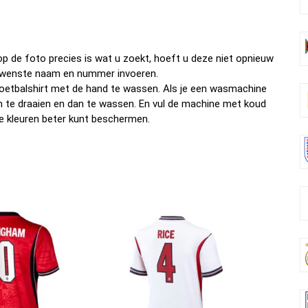
o
t
t
n
o
k
p de foto precies is wat u zoekt, hoeft u deze niet opnieuw
w gewenste naam en nummer invoeren.
oetbalshirt met de hand te wassen. Als je een wasmachine
om te draaien en dan te wassen. En vul de machine met koud
e kleuren beter kunt beschermen.