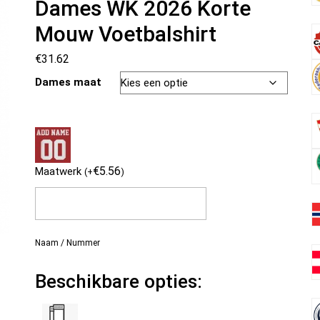
Dames WK 2026 Korte
Mouw Voetbalshirt
€
31.62
Dames maat
€
5.56
Maatwerk
(
+
)
Naam / Nummer
Beschikbare opties: