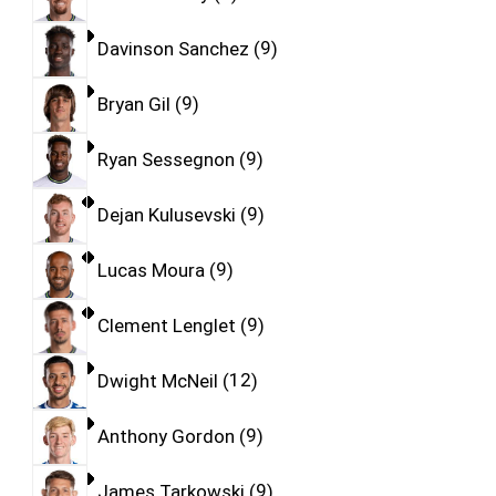
Davinson Sanchez
9
Bryan Gil
9
Ryan Sessegnon
9
Dejan Kulusevski
9
Lucas Moura
9
Clement Lenglet
9
Dwight McNeil
12
Anthony Gordon
9
James Tarkowski
9