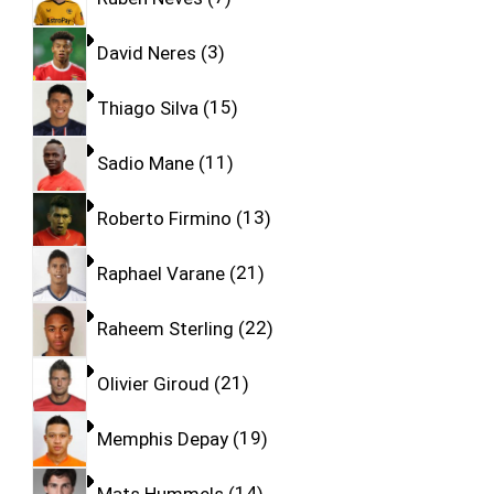
David Neres
3
Thiago Silva
15
Sadio Mane
11
Roberto Firmino
13
Raphael Varane
21
Raheem Sterling
22
Olivier Giroud
21
Memphis Depay
19
Mats Hummels
14