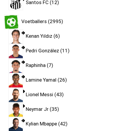
Santos FC
12
Voetballers
2995
Kenan Yıldız
6
Pedri González
11
Raphinha
7
Lamine Yamal
26
Lionel Messi
43
Neymar Jr
35
Kylian Mbappe
42