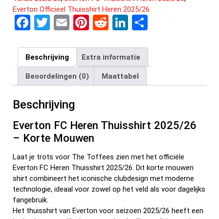
Everton Officieel Thuisshirt Heren 2025/26
F
T
E
Pi
R
Li
D
a
wi
m
nt
e
n
el
ce
tt
ail
er
d
ke
e
Beschrijving
Extra informatie
b
er
es
di
dI
n
Beoordelingen (0)
Maattabel
o
t
t
n
o
Beschrijving
k
Everton FC Heren Thuisshirt 2025/26
– Korte Mouwen
Laat je trots voor The Toffees zien met het officiële
Everton FC Heren Thuisshirt 2025/26. Dit korte mouwen
shirt combineert het iconische clubdesign met moderne
technologie, ideaal voor zowel op het veld als voor dagelijks
fangebruik.
Het thuisshirt van Everton voor seizoen 2025/26 heeft een