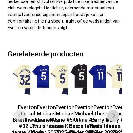
herkenbaar en stijlvol ontwerp dat de rijke traditie van de
club weerspiegelt. Het lichte, ademende materiaal met
vochtafvoerende eigenschappen houdt je koel en
comfortabel, of je nu speelt, traint of de wedstrijden van
Everton vanaf de tribune volgt.
Gerelateerde producten
Everton
Everton
Everton
Everton
Everton
Everton
Jarrad
Michael
Michael
Michael
Thierno
Thierno
Branthwaite
Keane #5
Keane #5 Uit
Keane #5
Barry #11
Barry #11 U
B
#32 Uit
Thuis tenue
tenue Kinder
Derde tenue
Thuis tenue
tenue Kind
De
tenue Kinder
Kinder 2025-
2025-26
Kinder 2025-
Kinder 2025-
2025-26
Ki