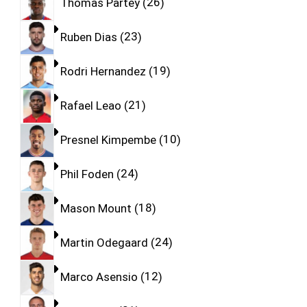
Thomas Partey
26
Ruben Dias
23
Rodri Hernandez
19
Rafael Leao
21
Presnel Kimpembe
10
Phil Foden
24
Mason Mount
18
Martin Odegaard
24
Marco Asensio
12