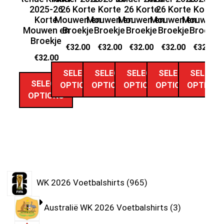
2025-26
26 Korte
Korte
26 Korte
26 Korte
Korte
2
Korte
Mouwen en
Mouwen en
Mouwen en
Mouwen en
Mouwen e
M
Mouwen en
Broekje
Broekje
Broekje
Broekje
Broekje
Broekje
€
32.00
€
32.00
€
32.00
€
32.00
€
32.00
€
32.00
SELECT
SELECT
SELECT
SELECT
SELECT
SELECT
OPTIONS
OPTIONS
OPTIONS
OPTIONS
OPTIONS
OPTIONS
WK 2026 Voetbalshirts
965
Australië WK 2026 Voetbalshirts
3