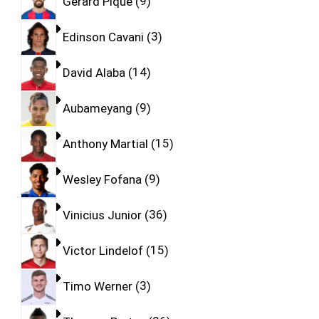
Gerard Pique
9
Edinson Cavani
3
David Alaba
14
Aubameyang
9
Anthony Martial
15
Wesley Fofana
9
Vinicius Junior
36
Victor Lindelof
15
Timo Werner
3