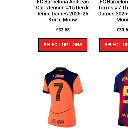
FC Barcelona Andreas
FC Barcelon
Christensen #15 Derde
Torres #7 Th
tenue Dames 2025-26
Dames 2025-
Korte Mouw
Mou
€
33.68
€
33.
SELECT OPTIONS
SELECT O