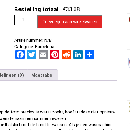
Bestelling totaal:
€33.68
Toevoegen aan winkelwagen
Artikelnummer:
N/B
Categorie:
Barcelona
F
T
E
Pi
R
Li
D
a
wi
m
nt
e
n
el
ce
tt
ail
er
d
ke
e
elingen (0)
Maattabel
b
er
es
di
dI
n
o
t
t
n
o
k
p de foto precies is wat u zoekt, hoeft u deze niet opnieuw
w gewenste naam en nummer invoeren.
oetbalshirt met de hand te wassen. Als je een wasmachine