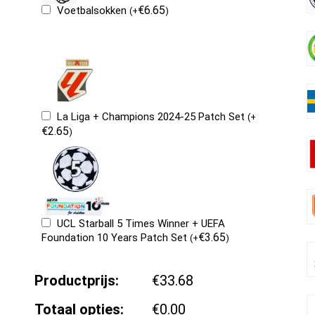
€
6.65
Voetbalsokken
(
+
)
La Liga + Champions 2024-25 Patch Set
(
+
€
2.65
)
UCL Starball 5 Times Winner + UEFA
€
3.65
Foundation 10 Years Patch Set
(
+
)
Productprijs:
€33.68
Totaal opties:
€0.00