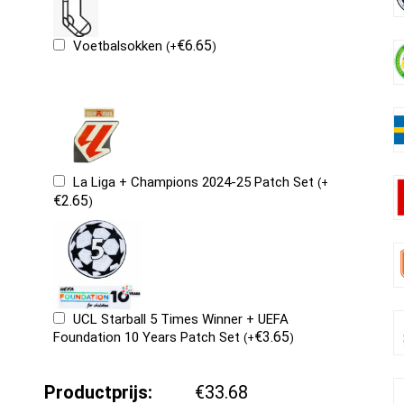
€
6.65
Voetbalsokken
(
+
)
La Liga + Champions 2024-25 Patch Set
(
+
€
2.65
)
UCL Starball 5 Times Winner + UEFA
€
3.65
Foundation 10 Years Patch Set
(
+
)
Productprijs:
€33.68