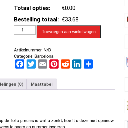
Totaal opties:
€0.00
Bestelling totaal:
€33.68
Toevoegen aan winkelwagen
Artikelnummer:
N/B
Categorie:
Barcelona
F
T
E
Pi
R
Li
D
a
wi
m
nt
e
n
el
ce
tt
ail
er
d
ke
e
elingen (0)
Maattabel
b
er
es
di
dI
n
o
t
t
n
o
k
p de foto precies is wat u zoekt, hoeft u deze niet opnieuw
w gewenste naam en nummer invoeren.