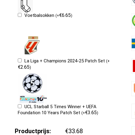
€
6.65
Voetbalsokken
(
+
)
La Liga + Champions 2024-25 Patch Set
(
+
€
2.65
)
UCL Starball 5 Times Winner + UEFA
€
3.65
Foundation 10 Years Patch Set
(
+
)
Productprijs:
€33.68