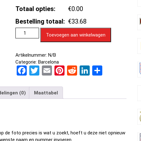
Totaal opties:
€0.00
Bestelling totaal:
€33.68
Toevoegen aan winkelwagen
Artikelnummer:
N/B
Categorie:
Barcelona
F
T
E
Pi
R
Li
D
a
wi
m
nt
e
n
el
ce
tt
ail
er
d
ke
e
elingen (0)
Maattabel
b
er
es
di
dI
n
o
t
t
n
o
k
p de foto precies is wat u zoekt, hoeft u deze niet opnieuw
w gewenste naam en nummer invoeren.