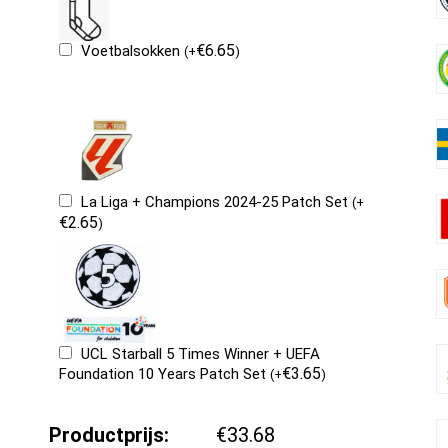
€
6.65
Voetbalsokken
(
+
)
La Liga + Champions 2024-25 Patch Set
(
+
€
2.65
)
UCL Starball 5 Times Winner + UEFA
€
3.65
Foundation 10 Years Patch Set
(
+
)
Productprijs:
€33.68