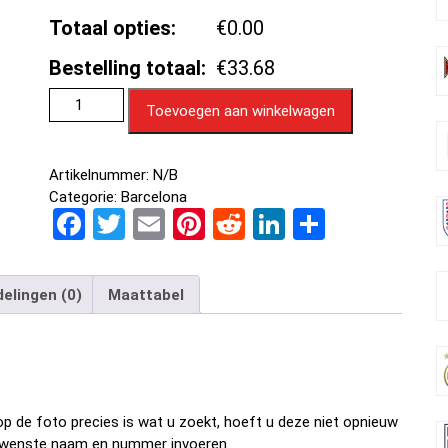
Totaal opties:
€0.00
Bestelling totaal:
€33.68
Toevoegen aan winkelwagen
Artikelnummer:
N/B
Categorie:
Barcelona
F
T
E
Pi
R
Li
D
a
wi
m
nt
e
n
el
ce
tt
ail
er
d
ke
e
elingen (0)
Maattabel
b
er
es
di
dI
n
o
t
t
n
o
k
p de foto precies is wat u zoekt, hoeft u deze niet opnieuw
w gewenste naam en nummer invoeren.