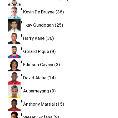
Kevin De Bruyne
36
Ilkay Gundogan
25
Harry Kane
36
Gerard Pique
9
Edinson Cavani
3
David Alaba
14
Aubameyang
9
Anthony Martial
15
Wesley Fofana
9