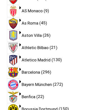
AS Monaco
9
As Roma
45
Aston Villa
26
Athletic Bilbao
21
Atletico Madrid
130
Barcelona
296
Bayern München
272
Benfica
22
Borussia Dortmund
150