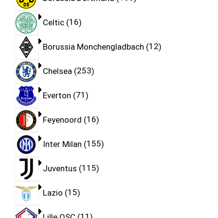
Celtic
16
Borussia Monchengladbach
12
Chelsea
253
Everton
71
Feyenoord
16
Inter Milan
155
Juventus
115
Lazio
15
Lille OSC
11