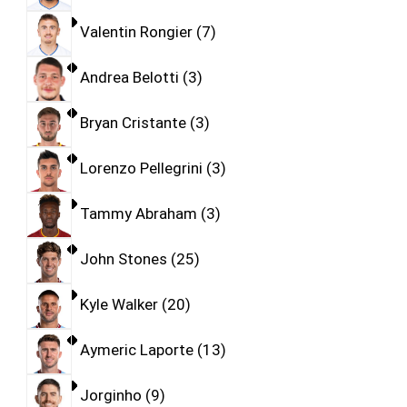
Valentin Rongier
7
Andrea Belotti
3
Bryan Cristante
3
Lorenzo Pellegrini
3
Tammy Abraham
3
John Stones
25
Kyle Walker
20
Aymeric Laporte
13
Jorginho
9