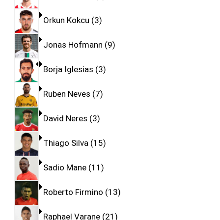
Orkun Kokcu
3
Jonas Hofmann
9
Borja Iglesias
3
Ruben Neves
7
David Neres
3
Thiago Silva
15
Sadio Mane
11
Roberto Firmino
13
Raphael Varane
21