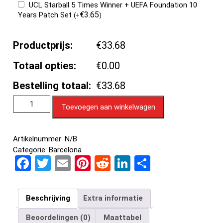
UCL Starball 5 Times Winner + UEFA Foundation 10
€
3.65
Years Patch Set
(
+
)
Productprijs:
€33.68
Totaal opties:
€0.00
Bestelling totaal:
€33.68
Toevoegen aan winkelwagen
Artikelnummer:
N/B
Categorie:
Barcelona
F
T
E
Pi
R
Li
D
a
wi
m
nt
e
n
el
ce
tt
ail
er
d
ke
e
Beschrijving
Extra informatie
b
er
es
di
dI
n
Beoordelingen (0)
Maattabel