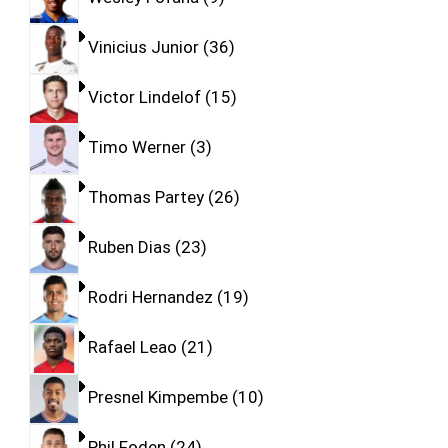
Vinicius Junior
36
Victor Lindelof
15
Timo Werner
3
Thomas Partey
26
Ruben Dias
23
Rodri Hernandez
19
Rafael Leao
21
Presnel Kimpembe
10
Phil Foden
24