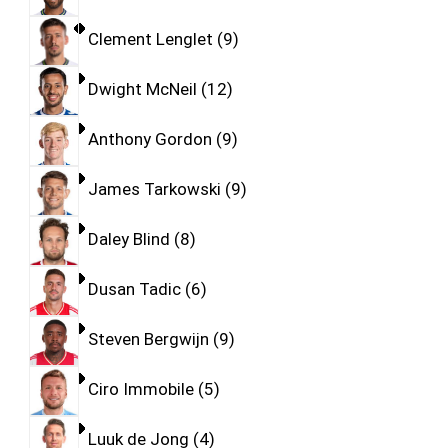
Clement Lenglet
9
Dwight McNeil
12
Anthony Gordon
9
James Tarkowski
9
Daley Blind
8
Dusan Tadic
6
Steven Bergwijn
9
Ciro Immobile
5
Luuk de Jong
4