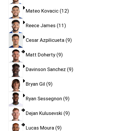
Mateo Kovacic
12
Reece James
11
Cesar Azpilicueta
9
Matt Doherty
9
Davinson Sanchez
9
Bryan Gil
9
Ryan Sessegnon
9
Dejan Kulusevski
9
Lucas Moura
9