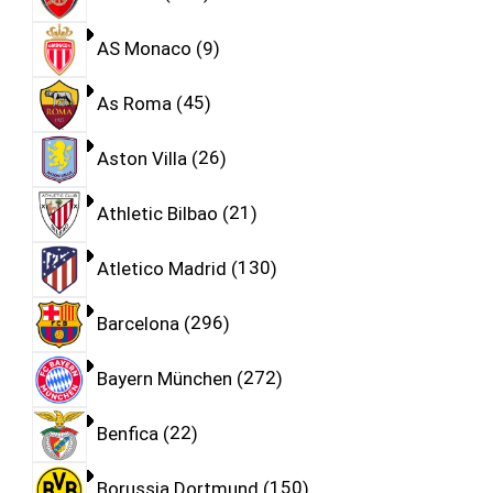
AS Monaco
9
As Roma
45
Aston Villa
26
Athletic Bilbao
21
Atletico Madrid
130
Barcelona
296
Bayern München
272
Benfica
22
Borussia Dortmund
150