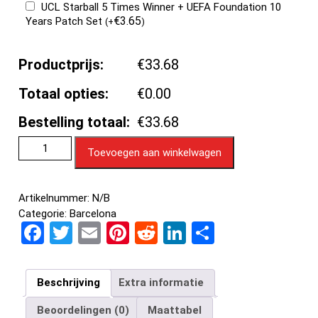
UCL Starball 5 Times Winner + UEFA Foundation 10
€
3.65
Years Patch Set
(
+
)
Productprijs:
€33.68
Totaal opties:
€0.00
Bestelling totaal:
€33.68
Toevoegen aan winkelwagen
Artikelnummer:
N/B
Categorie:
Barcelona
F
T
E
Pi
R
Li
D
a
wi
m
nt
e
n
el
ce
tt
ail
er
d
ke
e
Beschrijving
Extra informatie
b
er
es
di
dI
n
Beoordelingen (0)
Maattabel