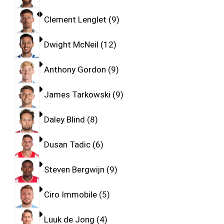
Clement Lenglet
9
Dwight McNeil
12
Anthony Gordon
9
James Tarkowski
9
Daley Blind
8
Dusan Tadic
6
Steven Bergwijn
9
Ciro Immobile
5
Luuk de Jong
4