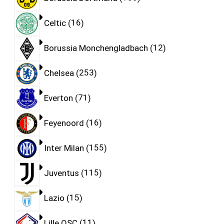
Celtic
16
Borussia Monchengladbach
12
Chelsea
253
Everton
71
Feyenoord
16
Inter Milan
155
Juventus
115
Lazio
15
Lille OSC
11