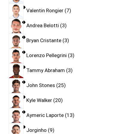
Valentin Rongier
7
Andrea Belotti
3
Bryan Cristante
3
Lorenzo Pellegrini
3
Tammy Abraham
3
John Stones
25
Kyle Walker
20
Aymeric Laporte
13
Jorginho
9