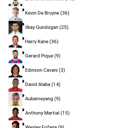
Kevin De Bruyne
36
Ilkay Gundogan
25
Harry Kane
36
Gerard Pique
9
Edinson Cavani
3
David Alaba
14
Aubameyang
9
Anthony Martial
15
Wesley Fofana
9