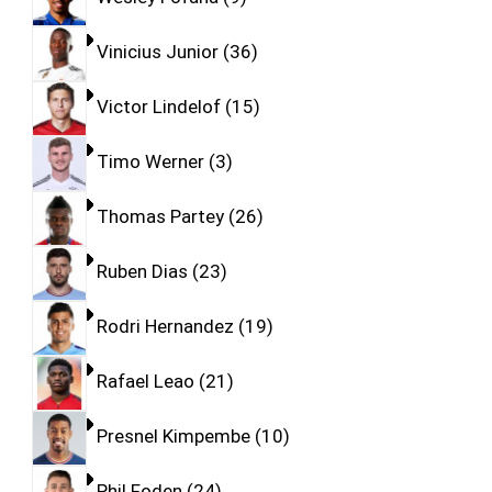
Vinicius Junior
36
Victor Lindelof
15
Timo Werner
3
Thomas Partey
26
Ruben Dias
23
Rodri Hernandez
19
Rafael Leao
21
Presnel Kimpembe
10
Phil Foden
24