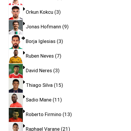
Orkun Kokcu
3
Jonas Hofmann
9
Borja Iglesias
3
Ruben Neves
7
David Neres
3
Thiago Silva
15
Sadio Mane
11
Roberto Firmino
13
Raphael Varane
21