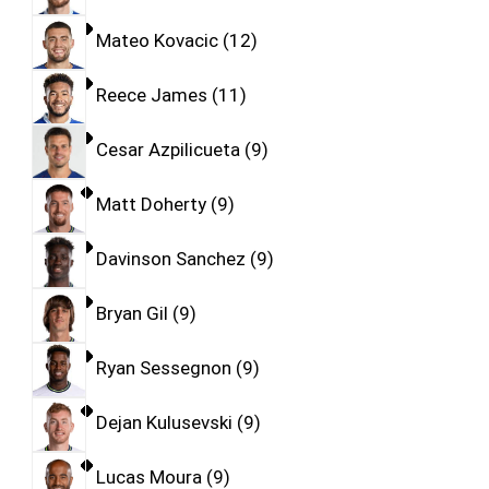
Mateo Kovacic
12
Reece James
11
Cesar Azpilicueta
9
Matt Doherty
9
Davinson Sanchez
9
Bryan Gil
9
Ryan Sessegnon
9
Dejan Kulusevski
9
Lucas Moura
9