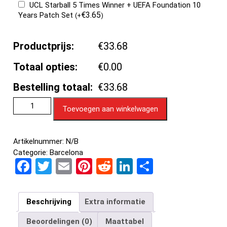
UCL Starball 5 Times Winner + UEFA Foundation 10
€
3.65
Years Patch Set
(
+
)
Productprijs:
€33.68
Totaal opties:
€0.00
Bestelling totaal:
€33.68
Toevoegen aan winkelwagen
Artikelnummer:
N/B
Categorie:
Barcelona
F
T
E
Pi
R
Li
D
a
wi
m
nt
e
n
el
ce
tt
ail
er
d
ke
e
Beschrijving
Extra informatie
b
er
es
di
dI
n
Beoordelingen (0)
Maattabel