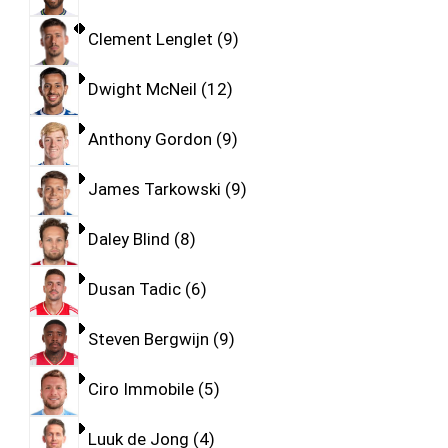
Clement Lenglet
9
Dwight McNeil
12
Anthony Gordon
9
James Tarkowski
9
Daley Blind
8
Dusan Tadic
6
Steven Bergwijn
9
Ciro Immobile
5
Luuk de Jong
4