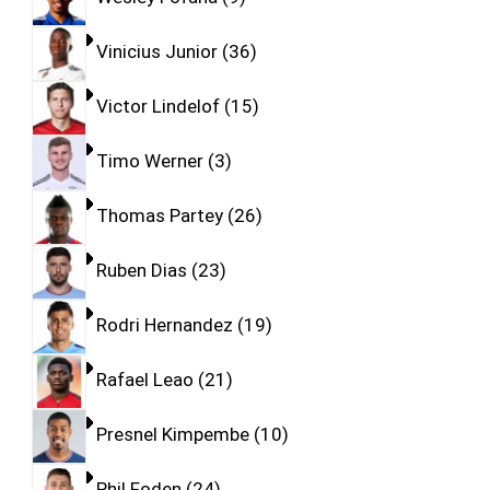
Vinicius Junior
36
Victor Lindelof
15
Timo Werner
3
Thomas Partey
26
Ruben Dias
23
Rodri Hernandez
19
Rafael Leao
21
Presnel Kimpembe
10
Phil Foden
24