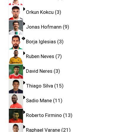
Orkun Kokcu
3
Jonas Hofmann
9
Borja Iglesias
3
Ruben Neves
7
David Neres
3
Thiago Silva
15
Sadio Mane
11
Roberto Firmino
13
Raphael Varane
21