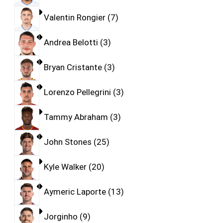
Valentin Rongier
7
Andrea Belotti
3
Bryan Cristante
3
Lorenzo Pellegrini
3
Tammy Abraham
3
John Stones
25
Kyle Walker
20
Aymeric Laporte
13
Jorginho
9