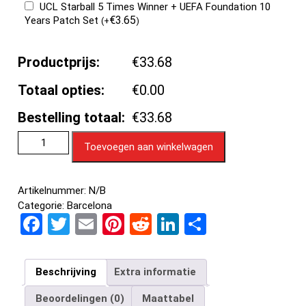
UCL Starball 5 Times Winner + UEFA Foundation 10
€
3.65
Years Patch Set
(
+
)
Productprijs:
€33.68
Totaal opties:
€0.00
Bestelling totaal:
€33.68
Toevoegen aan winkelwagen
Artikelnummer:
N/B
Categorie:
Barcelona
F
T
E
Pi
R
Li
D
a
wi
m
nt
e
n
el
ce
tt
ail
er
d
ke
e
Beschrijving
Extra informatie
b
er
es
di
dI
n
Beoordelingen (0)
Maattabel