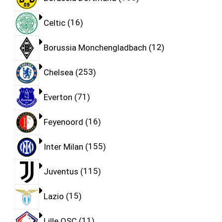
Celtic
16
Borussia Monchengladbach
12
Chelsea
253
Everton
71
Feyenoord
16
Inter Milan
155
Juventus
115
Lazio
15
Lille OSC
11