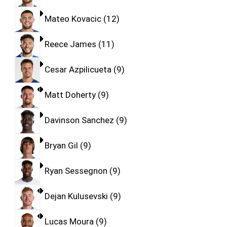
Mateo Kovacic
12
Reece James
11
Cesar Azpilicueta
9
Matt Doherty
9
Davinson Sanchez
9
Bryan Gil
9
Ryan Sessegnon
9
Dejan Kulusevski
9
Lucas Moura
9