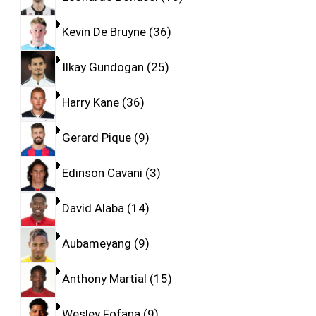
Kevin De Bruyne
36
Ilkay Gundogan
25
Harry Kane
36
Gerard Pique
9
Edinson Cavani
3
David Alaba
14
Aubameyang
9
Anthony Martial
15
Wesley Fofana
9