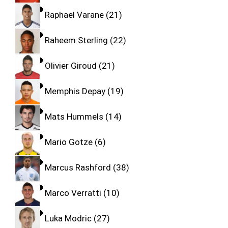
Raphael Varane
21
Raheem Sterling
22
Olivier Giroud
21
Memphis Depay
19
Mats Hummels
14
Mario Gotze
6
Marcus Rashford
38
Marco Verratti
10
Luka Modric
27