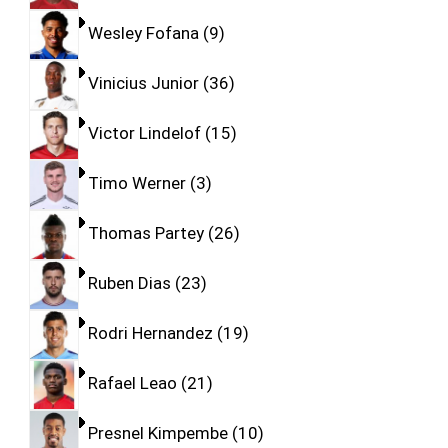
Wesley Fofana
9
Vinicius Junior
36
Victor Lindelof
15
Timo Werner
3
Thomas Partey
26
Ruben Dias
23
Rodri Hernandez
19
Rafael Leao
21
Presnel Kimpembe
10