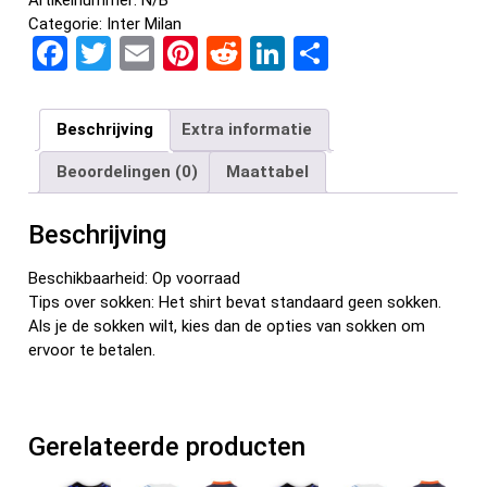
Categorie:
Inter Milan
F
T
E
Pi
R
Li
D
a
wi
m
nt
e
n
el
ce
tt
ail
er
d
ke
e
Beschrijving
Extra informatie
b
er
es
di
dI
n
Beoordelingen (0)
Maattabel
o
t
t
n
o
Beschrijving
k
Beschikbaarheid: Op voorraad
Tips over sokken: Het shirt bevat standaard geen sokken.
Als je de sokken wilt, kies dan de opties van sokken om
ervoor te betalen.
Gerelateerde producten