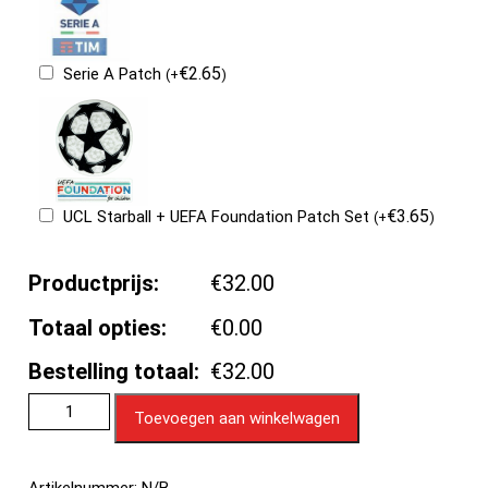
€
2.65
Serie A Patch
(
+
)
€
3.65
UCL Starball + UEFA Foundation Patch Set
(
+
)
Productprijs:
€32.00
Totaal opties:
€0.00
Bestelling totaal:
€32.00
Toevoegen aan winkelwagen
Artikelnummer:
N/B