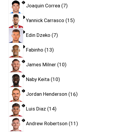
Joaquin Correa
7
Yannick Carrasco
15
Edin Dzeko
7
Fabinho
13
James Milner
10
Naby Keita
10
Jordan Henderson
16
Luis Diaz
14
Andrew Robertson
11