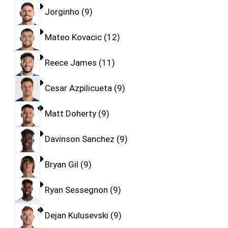
Jorginho
9
Mateo Kovacic
12
Reece James
11
Cesar Azpilicueta
9
Matt Doherty
9
Davinson Sanchez
9
Bryan Gil
9
Ryan Sessegnon
9
Dejan Kulusevski
9