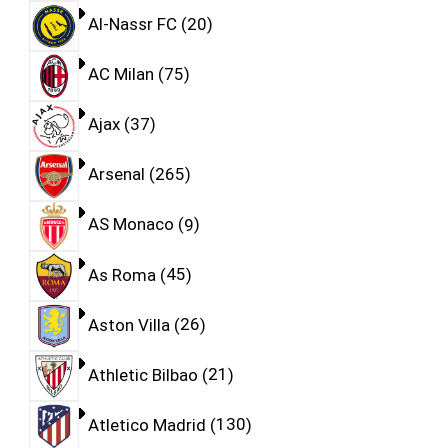
Al-Nassr FC
20
AC Milan
75
Ajax
37
Arsenal
265
AS Monaco
9
As Roma
45
Aston Villa
26
Athletic Bilbao
21
Atletico Madrid
130