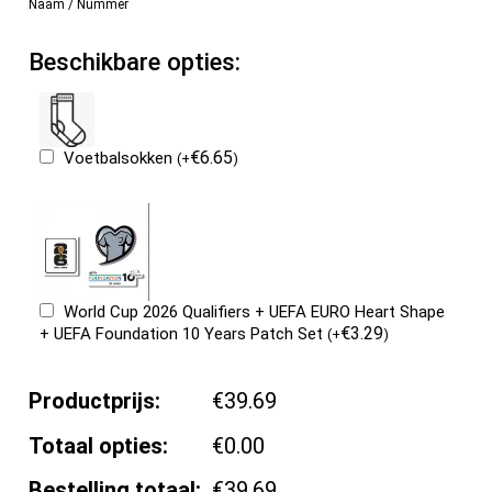
Naam / Nummer
Beschikbare opties:
€
6.65
Voetbalsokken
(
+
)
World Cup 2026 Qualifiers + UEFA EURO Heart Shape
€
3.29
+ UEFA Foundation 10 Years Patch Set
(
+
)
Productprijs:
€39.69
Totaal opties:
€0.00
Bestelling totaal:
€39.69