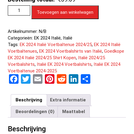
Toevoegen aan winkelwagen
Artikelnummer:
N/B
Categorieën:
EK 2024 Italië
,
Italië
Tags:
EK 2024 Italië Voetbaltenue 2024/25
,
EK 2024 Italië
Voetbaltenues
,
EK 2024 Voetbalshirts van Italië
,
Goedkope
EK 2024 Italië 2024/25 Shirt Kopen
,
Italië 2024/25
Voetbalshirts
,
Italië EK 2024 Voetbalshirts
,
Italië EK 2024
Voetbaltenue 2024-2025
F
T
E
Pi
R
Li
D
a
wi
m
nt
e
n
el
ce
tt
ail
er
d
ke
e
Beschrijving
Extra informatie
b
er
es
di
dI
n
Beoordelingen (0)
Maattabel
o
t
t
n
o
Beschrijving