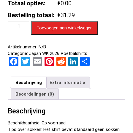
Totaal opties:
€0.00
Bestelling totaal:
€31.29
Toevoegen aan winkelwagen
Artikelnummer:
N/B
Categorie:
Japan WK 2026 Voetbalshirts
F
T
E
Pi
R
Li
D
a
wi
m
nt
e
n
el
ce
tt
ail
er
d
ke
e
Beschrijving
Extra informatie
b
er
es
di
dI
n
Beoordelingen (0)
o
t
t
n
o
Beschrijving
k
Beschikbaarheid: Op voorraad
Tips over sokken: Het shirt bevat standaard geen sokken.