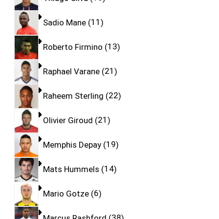
Sadio Mane
11
Roberto Firmino
13
Raphael Varane
21
Raheem Sterling
22
Olivier Giroud
21
Memphis Depay
19
Mats Hummels
14
Mario Gotze
6
Marcus Rashford
38