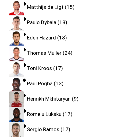
Matthijs de Ligt
15
Paulo Dybala
18
Eden Hazard
18
Thomas Muller
24
Toni Kroos
17
Paul Pogba
13
Henrikh Mkhitaryan
9
Romelu Lukaku
17
Sergio Ramos
17