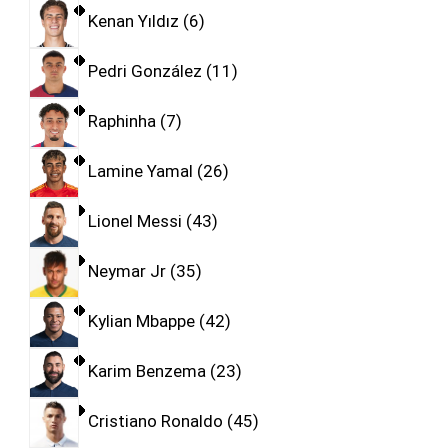
Kenan Yıldız
6
Pedri González
11
Raphinha
7
Lamine Yamal
26
Lionel Messi
43
Neymar Jr
35
Kylian Mbappe
42
Karim Benzema
23
Cristiano Ronaldo
45