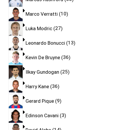
Marco Verratti
10
Luka Modric
27
Leonardo Bonucci
13
Kevin De Bruyne
36
Ilkay Gundogan
25
Harry Kane
36
Gerard Pique
9
Edinson Cavani
3
David Alaba
14