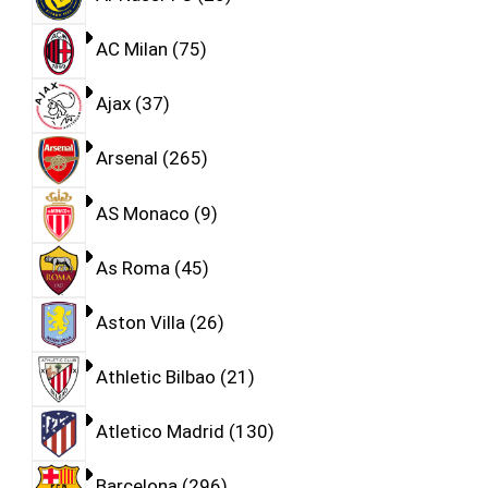
AC Milan
75
Ajax
37
Arsenal
265
AS Monaco
9
As Roma
45
Aston Villa
26
Athletic Bilbao
21
Atletico Madrid
130
Barcelona
296