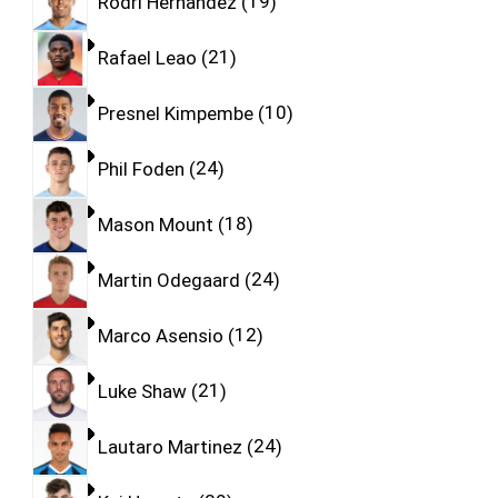
Rodri Hernandez
19
Rafael Leao
21
Presnel Kimpembe
10
Phil Foden
24
Mason Mount
18
Martin Odegaard
24
Marco Asensio
12
Luke Shaw
21
Lautaro Martinez
24