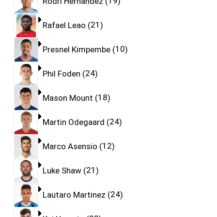
Rodri Hernandez
19
Rafael Leao
21
Presnel Kimpembe
10
Phil Foden
24
Mason Mount
18
Martin Odegaard
24
Marco Asensio
12
Luke Shaw
21
Lautaro Martinez
24