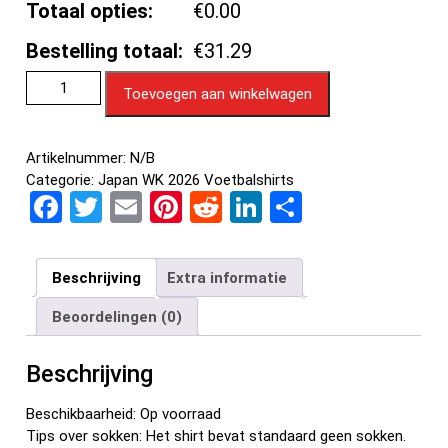
Totaal opties:
€0.00
Bestelling totaal:
€31.29
Toevoegen aan winkelwagen
Artikelnummer:
N/B
Categorie:
Japan WK 2026 Voetbalshirts
F
T
E
Pi
R
Li
D
a
wi
m
nt
e
n
el
ce
tt
ail
er
d
ke
e
Beschrijving
Extra informatie
b
er
es
di
dI
n
Beoordelingen (0)
o
t
t
n
o
Beschrijving
k
Beschikbaarheid: Op voorraad
Tips over sokken: Het shirt bevat standaard geen sokken.