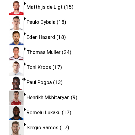
Matthijs de Ligt
15
Paulo Dybala
18
Eden Hazard
18
Thomas Muller
24
Toni Kroos
17
Paul Pogba
13
Henrikh Mkhitaryan
9
Romelu Lukaku
17
Sergio Ramos
17