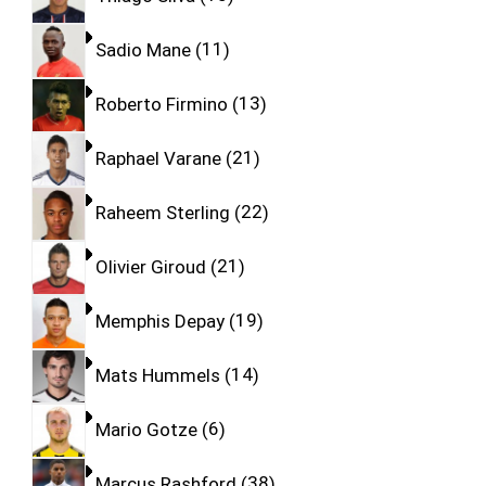
Sadio Mane
11
Roberto Firmino
13
Raphael Varane
21
Raheem Sterling
22
Olivier Giroud
21
Memphis Depay
19
Mats Hummels
14
Mario Gotze
6
Marcus Rashford
38