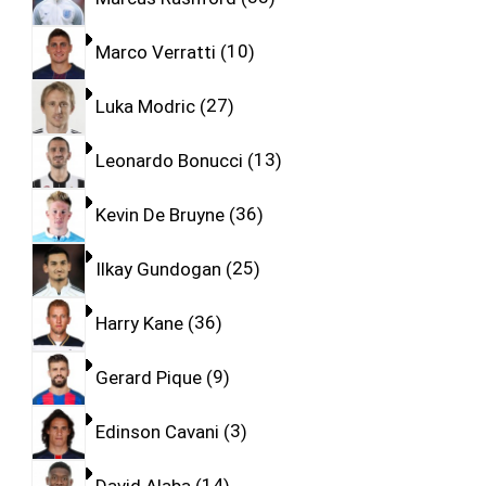
Marco Verratti
10
Luka Modric
27
Leonardo Bonucci
13
Kevin De Bruyne
36
Ilkay Gundogan
25
Harry Kane
36
Gerard Pique
9
Edinson Cavani
3
David Alaba
14