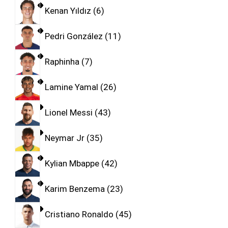
Kenan Yıldız
6
Pedri González
11
Raphinha
7
Lamine Yamal
26
Lionel Messi
43
Neymar Jr
35
Kylian Mbappe
42
Karim Benzema
23
Cristiano Ronaldo
45