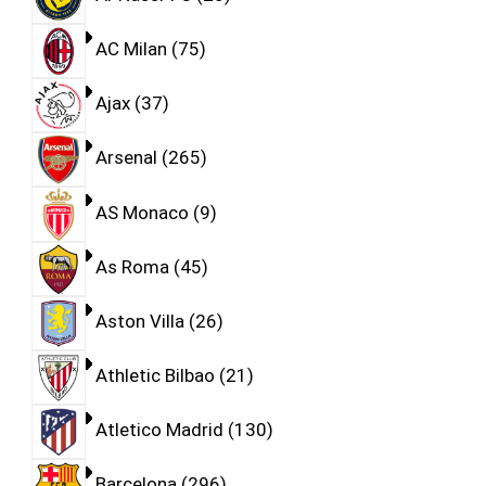
AC Milan
75
Ajax
37
Arsenal
265
AS Monaco
9
As Roma
45
Aston Villa
26
Athletic Bilbao
21
Atletico Madrid
130
Barcelona
296