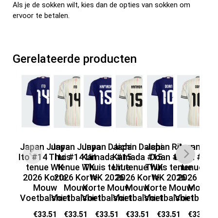
Als je de sokken wilt, kies dan de opties van sokken om
ervoor te betalen.
Gerelateerde producten
Japan Junya
Japan Junya
Japan Daichi
Japan Daichi
Japan Ritsu
Japan Rit
Ja
Ito #14 Thuis
Ito #14 Uit
Kamada #15
Kamada #15
Doan #10
Doan #10 U
t
tenue WK
tenue WK
Thuis tenue
Uit tenue WK
Thuis tenue
tenue W
20
2026 Korte
2026 Korte
WK 2026
2026 Korte
WK 2026
2026 Kort
Mouw
Mouw
Korte Mouw
Mouw
Korte Mouw
Mouw
Vo
Voetbalshirt
Voetbalshirt
Voetbalshirt
Voetbalshirt
Voetbalshirt
Voetbalshi
€
33.51
€
33.51
€
33.51
€
33.51
€
33.51
€
33.51