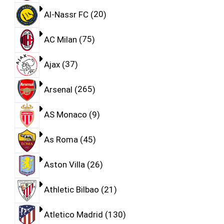
Al-Nassr FC
20
AC Milan
75
Ajax
37
Arsenal
265
AS Monaco
9
As Roma
45
Aston Villa
26
Athletic Bilbao
21
Atletico Madrid
130