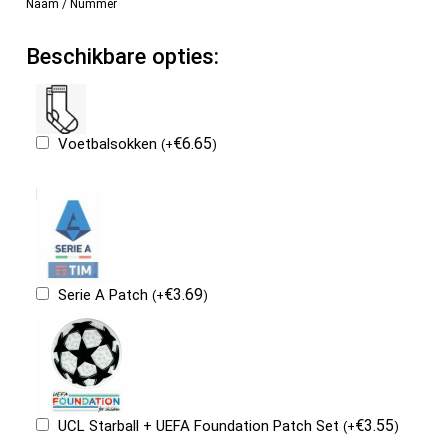
Naam / Nummer
Beschikbare opties:
€
6.65
Voetbalsokken
(
+
)
€
3.69
Serie A Patch
(
+
)
€
3.55
UCL Starball + UEFA Foundation Patch Set
(
+
)