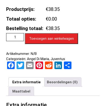
Productprijs:
€38.35
Totaal opties:
€0.00
Bestelling totaal:
€38.35
Toevoegen aan winkelwagen
Artikelnummer:
N/B
Categorieën:
Angel Di Maria
,
Juventus
F
T
E
Pi
R
Li
D
a
wi
m
nt
e
n
el
ce
tt
ail
er
d
ke
e
Extra informatie
Beoordelingen (0)
b
er
es
di
dI
n
Maattabel
o
t
t
n
o
Extra informatie