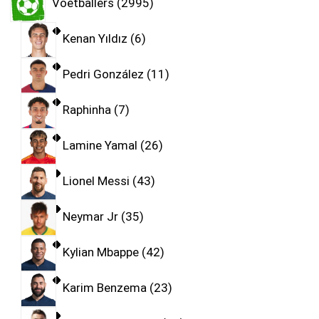
Voetballers
2995
Kenan Yıldız
6
Pedri González
11
Raphinha
7
Lamine Yamal
26
Lionel Messi
43
Neymar Jr
35
Kylian Mbappe
42
Karim Benzema
23