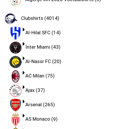
Clubshirts
4014
Al-Hilal SFC
14
Inter Miami
43
Al-Nassr FC
20
AC Milan
75
Ajax
37
Arsenal
265
AS Monaco
9