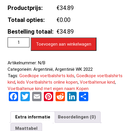
Productprijs:
€34.89
Totaal opties:
€0.00
Bestelling totaal:
€34.89
Toevoegen aan winkelwagen
Artikelnummer:
N/B
Categorieën:
Argentinië
,
Argentinië WK 2022
Tags:
Goedkope voetbalshirts kids
,
Goedkope voetbalshirts
kind
,
kids Voetbalshirts online kopen
,
Voetbaltenue kind
,
Voetbaltenue kind met eigen naam Kopen
F
T
E
Pi
R
Li
D
a
wi
m
nt
e
n
el
ce
tt
ail
er
d
ke
e
Extra informatie
Beoordelingen (0)
b
er
es
di
dI
n
Maattabel