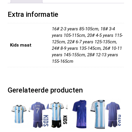
o
t
t
n
o
Extra informatie
k
16# 2-3 years 85-105cm, 18# 3-4
years 105-115cm, 20# 4-5 years 115-
125cm, 22# 6-7 years 125-135cm,
Kids maat
24# 8-9 years 135-145cm, 26# 10-11
years 145-155cm, 28# 12-13 years
155-165cm
Gerelateerde producten