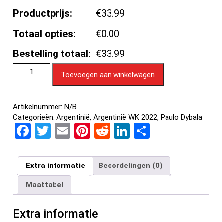
Productprijs:
€33.99
Totaal opties:
€0.00
Bestelling totaal:
€33.99
Toevoegen aan winkelwagen
Artikelnummer:
N/B
Categorieën:
Argentinië
,
Argentinië WK 2022
,
Paulo Dybala
F
T
E
Pi
R
Li
D
a
wi
m
nt
e
n
el
ce
tt
ail
er
d
ke
e
Extra informatie
Beoordelingen (0)
b
er
es
di
dI
n
Maattabel
o
t
t
n
o
Extra informatie