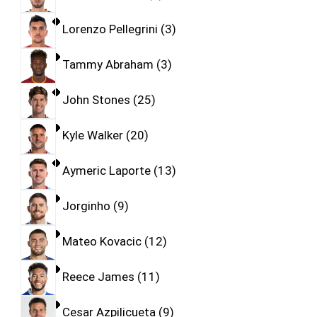
Lorenzo Pellegrini
3
Tammy Abraham
3
John Stones
25
Kyle Walker
20
Aymeric Laporte
13
Jorginho
9
Mateo Kovacic
12
Reece James
11
Cesar Azpilicueta
9