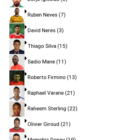
Ruben Neves
7
David Neres
3
Thiago Silva
15
Sadio Mane
11
Roberto Firmino
13
Raphael Varane
21
Raheem Sterling
22
Olivier Giroud
21
Memphis Depay
19