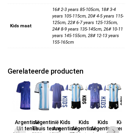
k
16# 2-3 years 85-105cm, 18# 3-4
years 105-115cm, 20# 4-5 years 115-
125cm, 22# 6-7 years 125-135cm,
Kids maat
24# 8-9 years 135-145cm, 26# 10-11
years 145-155cm, 28# 12-13 years
155-165cm
Gerelateerde producten
Argentinië
Argentinië
Kids
Kids
Kids
Kids
A
Uit tenue
Thuis tenue
Argentinië
Argentinië
Argentinië
Argentini
Ro