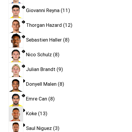
Giovanni Reyna
11
Thorgan Hazard
12
Sebastien Haller
8
Nico Schulz
8
Julian Brandt
9
Donyell Malen
8
Emre Can
8
Koke
13
Saul Niguez
3