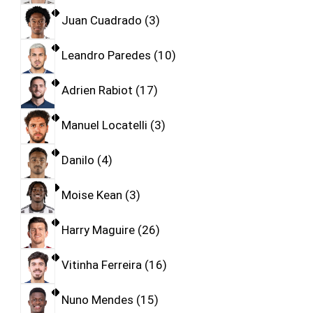
Juan Cuadrado
3
Leandro Paredes
10
Adrien Rabiot
17
Manuel Locatelli
3
Danilo
4
Moise Kean
3
Harry Maguire
26
Vitinha Ferreira
16
Nuno Mendes
15