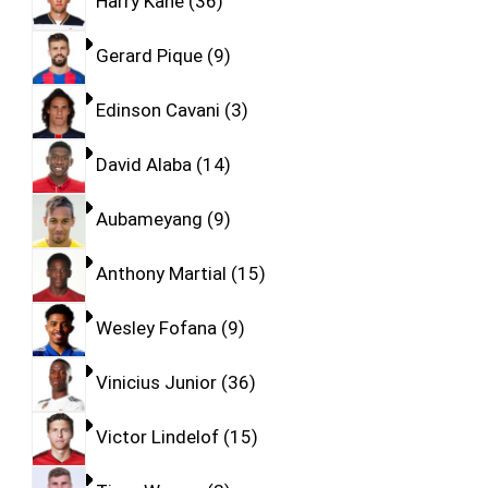
Harry Kane
36
Gerard Pique
9
Edinson Cavani
3
David Alaba
14
Aubameyang
9
Anthony Martial
15
Wesley Fofana
9
Vinicius Junior
36
Victor Lindelof
15