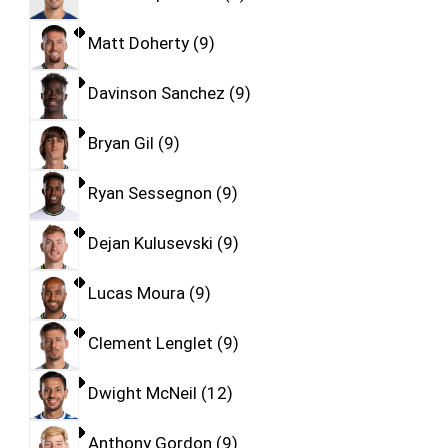
Matt Doherty
9
Davinson Sanchez
9
Bryan Gil
9
Ryan Sessegnon
9
Dejan Kulusevski
9
Lucas Moura
9
Clement Lenglet
9
Dwight McNeil
12
Anthony Gordon
9