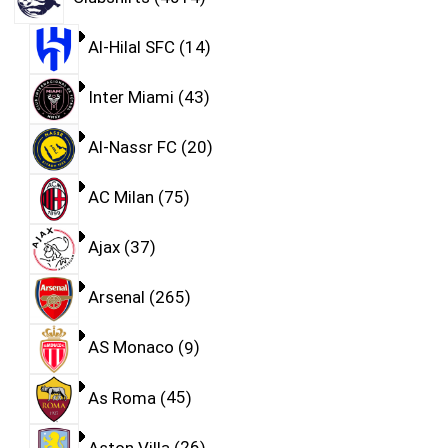
Al-Hilal SFC
14
Inter Miami
43
Al-Nassr FC
20
AC Milan
75
Ajax
37
Arsenal
265
AS Monaco
9
As Roma
45
Aston Villa
26