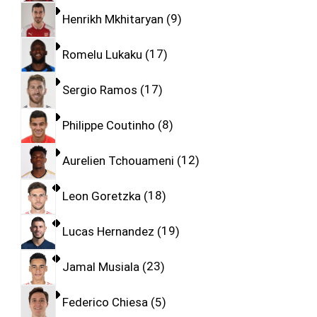
Henrikh Mkhitaryan
9
Romelu Lukaku
17
Sergio Ramos
17
Philippe Coutinho
8
Aurelien Tchouameni
12
Leon Goretzka
18
Lucas Hernandez
19
Jamal Musiala
23
Federico Chiesa
5