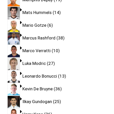
Mats Hummels
14
Mario Gotze
6
Marcus Rashford
38
Marco Verratti
10
Luka Modric
27
Leonardo Bonucci
13
Kevin De Bruyne
36
Ilkay Gundogan
25