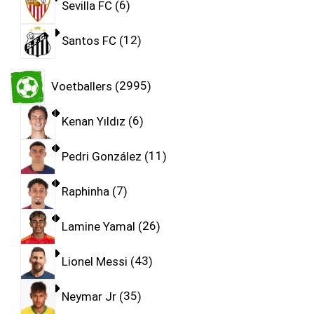
Sevilla FC
6
Santos FC
12
Voetballers
2995
Kenan Yıldız
6
Pedri González
11
Raphinha
7
Lamine Yamal
26
Lionel Messi
43
Neymar Jr
35