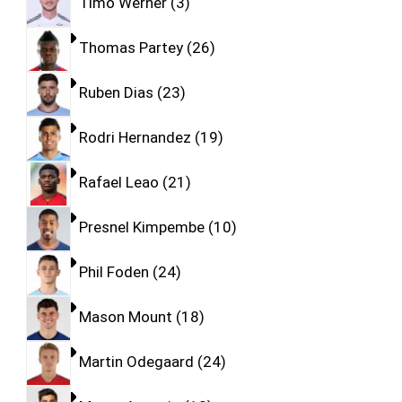
Timo Werner
3
Thomas Partey
26
Ruben Dias
23
Rodri Hernandez
19
Rafael Leao
21
Presnel Kimpembe
10
Phil Foden
24
Mason Mount
18
Martin Odegaard
24