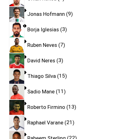
Jonas Hofmann
9
Borja Iglesias
3
Ruben Neves
7
David Neres
3
Thiago Silva
15
Sadio Mane
11
Roberto Firmino
13
Raphael Varane
21
Raheem Sterling
22