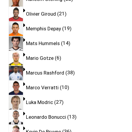
Olivier Giroud
21
Memphis Depay
19
Mats Hummels
14
Mario Gotze
6
Marcus Rashford
38
Marco Verratti
10
Luka Modric
27
Leonardo Bonucci
13
Kevin De Bruyne
36