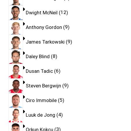
Dwight McNeil
12
Anthony Gordon
9
James Tarkowski
9
Daley Blind
8
Dusan Tadic
6
Steven Bergwijn
9
Ciro Immobile
5
Luuk de Jong
4
Orkun Kokcu
3