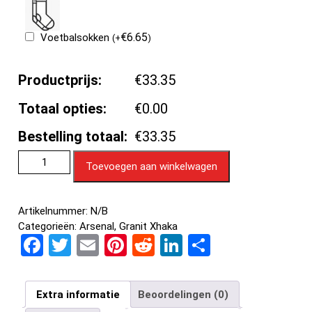
€
6.65
Voetbalsokken
(
+
)
Productprijs:
€33.35
Totaal opties:
€0.00
Bestelling totaal:
€33.35
Toevoegen aan winkelwagen
Artikelnummer:
N/B
Categorieën:
Arsenal
,
Granit Xhaka
F
T
E
Pi
R
Li
D
a
wi
m
nt
e
n
el
ce
tt
ail
er
d
ke
e
Extra informatie
Beoordelingen (0)