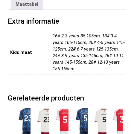
b
er
es
di
dI
n
Maattabel
o
t
t
n
o
Extra informatie
k
16# 2-3 years 85-105cm, 18# 3-4
years 105-115cm, 20# 4-5 years 115-
125cm, 22# 6-7 years 125-135cm,
Kids maat
24# 8-9 years 135-145cm, 26# 10-11
years 145-155cm, 28# 12-13 years
155-165cm
Gerelateerde producten