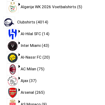
Algerije WK 2026 Voetbalshirts
5
Clubshirts
4014
Al-Hilal SFC
14
Inter Miami
43
Al-Nassr FC
20
AC Milan
75
Ajax
37
Arsenal
265
AS Monaco
9