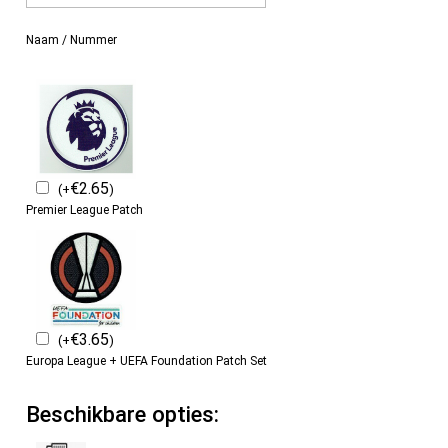
Naam / Nummer
€
2.65
(
+
)
Premier League Patch
€
3.65
(
+
)
Europa League + UEFA Foundation Patch Set
Beschikbare opties: