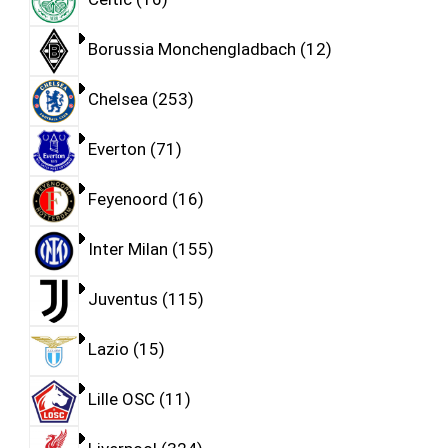
Borussia Monchengladbach
12
Chelsea
253
Everton
71
Feyenoord
16
Inter Milan
155
Juventus
115
Lazio
15
Lille OSC
11