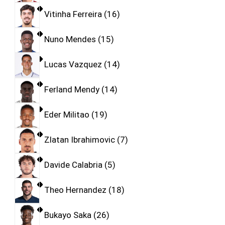
Vitinha Ferreira
16
Nuno Mendes
15
Lucas Vazquez
14
Ferland Mendy
14
Eder Militao
19
Zlatan Ibrahimovic
7
Davide Calabria
5
Theo Hernandez
18
Bukayo Saka
26