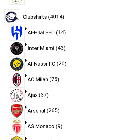
Clubshirts
4014
Al-Hilal SFC
14
Inter Miami
43
Al-Nassr FC
20
AC Milan
75
Ajax
37
Arsenal
265
AS Monaco
9