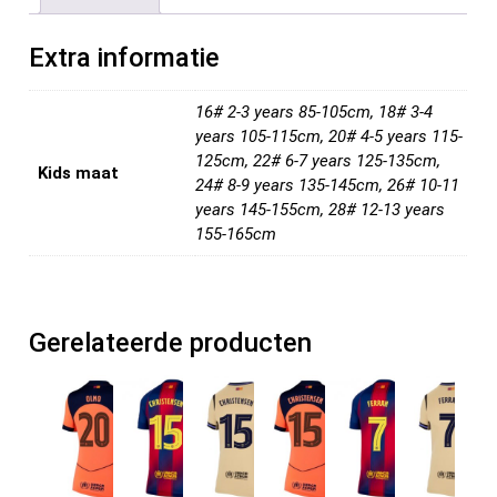
o
t
t
n
o
Extra informatie
k
16# 2-3 years 85-105cm, 18# 3-4
years 105-115cm, 20# 4-5 years 115-
125cm, 22# 6-7 years 125-135cm,
Kids maat
24# 8-9 years 135-145cm, 26# 10-11
years 145-155cm, 28# 12-13 years
155-165cm
Gerelateerde producten