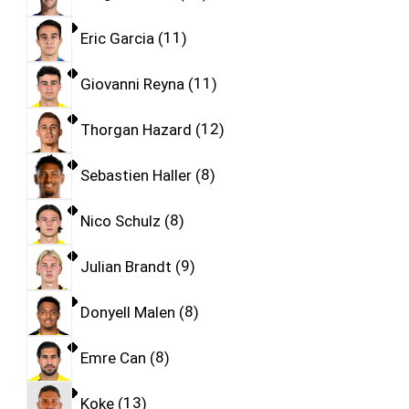
Eric Garcia
11
Giovanni Reyna
11
Thorgan Hazard
12
Sebastien Haller
8
Nico Schulz
8
Julian Brandt
9
Donyell Malen
8
Emre Can
8
Koke
13