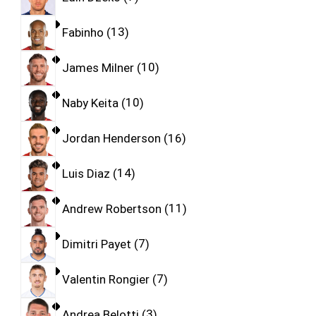
Fabinho
13
James Milner
10
Naby Keita
10
Jordan Henderson
16
Luis Diaz
14
Andrew Robertson
11
Dimitri Payet
7
Valentin Rongier
7
Andrea Belotti
3