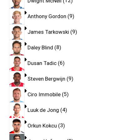
Dwight McNeil
12
Anthony Gordon
9
James Tarkowski
9
Daley Blind
8
Dusan Tadic
6
Steven Bergwijn
9
Ciro Immobile
5
Luuk de Jong
4
Orkun Kokcu
3