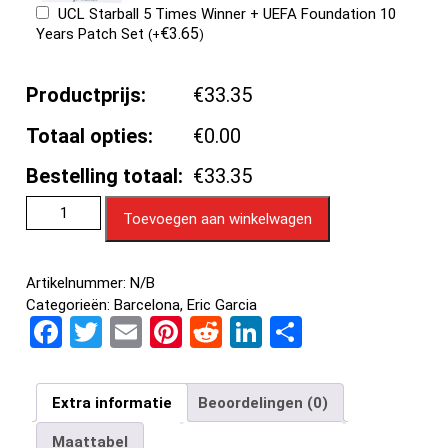
UCL Starball 5 Times Winner + UEFA Foundation 10
€
3.65
Years Patch Set
(
+
)
Productprijs:
€33.35
Totaal opties:
€0.00
Bestelling totaal:
€33.35
Toevoegen aan winkelwagen
Artikelnummer:
N/B
Categorieën:
Barcelona
,
Eric Garcia
F
T
E
Pi
R
Li
D
a
wi
m
nt
e
n
el
ce
tt
ail
er
d
ke
e
Extra informatie
Beoordelingen (0)
b
er
es
di
dI
n
Maattabel