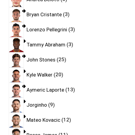
Bryan Cristante
3
Lorenzo Pellegrini
3
Tammy Abraham
3
John Stones
25
Kyle Walker
20
Aymeric Laporte
13
Jorginho
9
Mateo Kovacic
12
Reece James
11