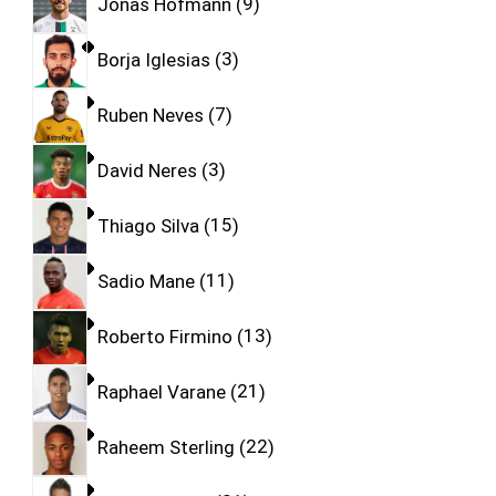
Jonas Hofmann
9
Borja Iglesias
3
Ruben Neves
7
David Neres
3
Thiago Silva
15
Sadio Mane
11
Roberto Firmino
13
Raphael Varane
21
Raheem Sterling
22