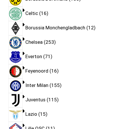
Celtic
16
Borussia Monchengladbach
12
Chelsea
253
Everton
71
Feyenoord
16
Inter Milan
155
Juventus
115
Lazio
15
Lille OSC
11