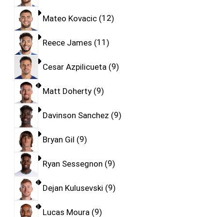
Mateo Kovacic
12
Reece James
11
Cesar Azpilicueta
9
Matt Doherty
9
Davinson Sanchez
9
Bryan Gil
9
Ryan Sessegnon
9
Dejan Kulusevski
9
Lucas Moura
9