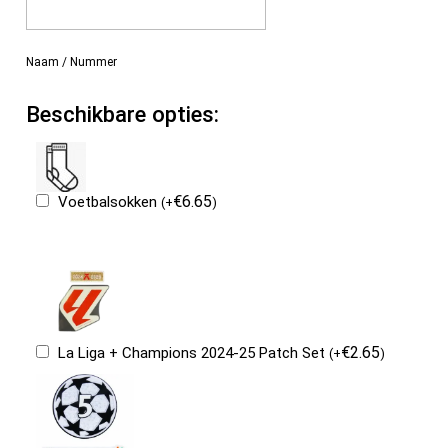
Naam / Nummer
Beschikbare opties:
€
6.65
Voetbalsokken
(
+
)
€
2.65
La Liga + Champions 2024-25 Patch Set
(
+
)