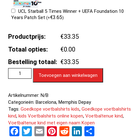
UCL Starball 5 Times Winner + UEFA Foundation 10
€
3.65
Years Patch Set
(
+
)
Productprijs:
€33.35
Totaal opties:
€0.00
Bestelling totaal:
€33.35
Toevoegen aan winkelwagen
Artikelnummer:
N/B
Categorieën:
Barcelona
,
Memphis Depay
Tags:
Goedkope voetbalshirts kids
,
Goedkope voetbalshirts
kind
,
kids Voetbalshirts online kopen
,
Voetbaltenue kind
,
Voetbaltenue kind met eigen naam Kopen
F
T
E
Pi
R
Li
D