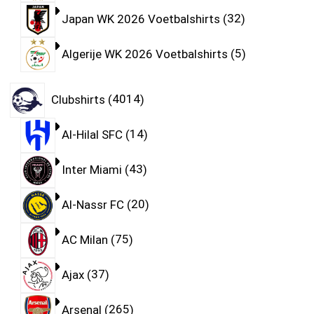
Japan WK 2026 Voetbalshirts
32
Algerije WK 2026 Voetbalshirts
5
Clubshirts
4014
Al-Hilal SFC
14
Inter Miami
43
Al-Nassr FC
20
AC Milan
75
Ajax
37
Arsenal
265