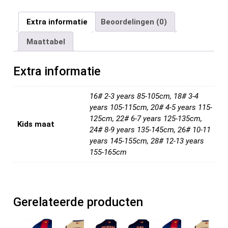
a
wi
m
nt
e
n
el
ce
tt
ail
er
d
ke
e
Extra informatie
Beoordelingen (0)
b
er
es
di
dI
n
Maattabel
o
t
t
n
o
Extra informatie
k
16# 2-3 years 85-105cm, 18# 3-4
years 105-115cm, 20# 4-5 years 115-
125cm, 22# 6-7 years 125-135cm,
Kids maat
24# 8-9 years 135-145cm, 26# 10-11
years 145-155cm, 28# 12-13 years
155-165cm
Gerelateerde producten