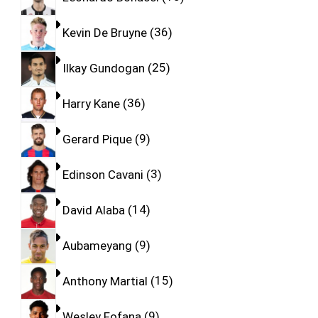
Kevin De Bruyne
36
Ilkay Gundogan
25
Harry Kane
36
Gerard Pique
9
Edinson Cavani
3
David Alaba
14
Aubameyang
9
Anthony Martial
15
Wesley Fofana
9