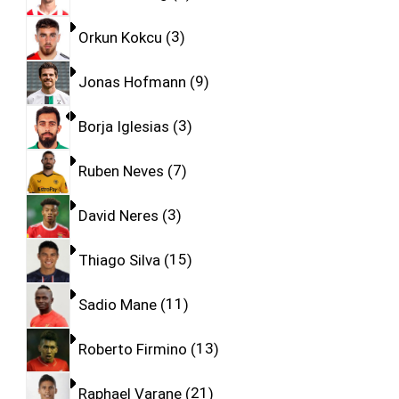
Orkun Kokcu
3
Jonas Hofmann
9
Borja Iglesias
3
Ruben Neves
7
David Neres
3
Thiago Silva
15
Sadio Mane
11
Roberto Firmino
13
Raphael Varane
21