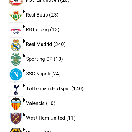
PSV Eindhoven
20
Real Betis
23
RB Leipzig
13
Real Madrid
340
Sporting CP
13
SSC Napoli
24
Tottenham Hotspur
140
Valencia
10
West Ham United
11