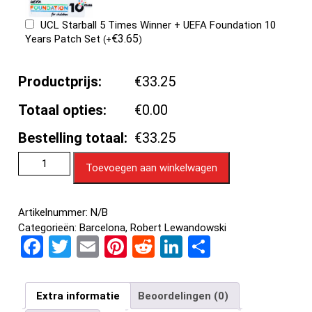
UCL Starball 5 Times Winner + UEFA Foundation 10
€
3.65
Years Patch Set
(
+
)
Productprijs:
€33.25
Totaal opties:
€0.00
Bestelling totaal:
€33.25
Toevoegen aan winkelwagen
Artikelnummer:
N/B
Categorieën:
Barcelona
,
Robert Lewandowski
F
T
E
Pi
R
Li
D
a
wi
m
nt
e
n
el
ce
tt
ail
er
d
ke
e
Extra informatie
Beoordelingen (0)