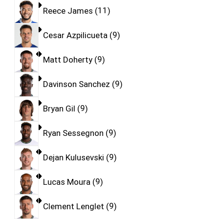
Reece James
11
Cesar Azpilicueta
9
Matt Doherty
9
Davinson Sanchez
9
Bryan Gil
9
Ryan Sessegnon
9
Dejan Kulusevski
9
Lucas Moura
9
Clement Lenglet
9