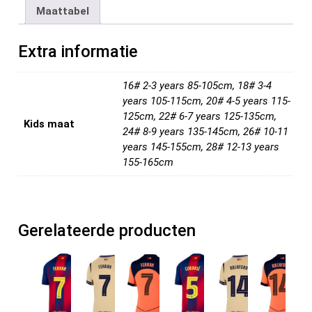
b
er
es
di
dI
n
Maattabel
o
t
t
n
o
Extra informatie
k
16# 2-3 years 85-105cm, 18# 3-4
years 105-115cm, 20# 4-5 years 115-
125cm, 22# 6-7 years 125-135cm,
Kids maat
24# 8-9 years 135-145cm, 26# 10-11
years 145-155cm, 28# 12-13 years
155-165cm
Gerelateerde producten