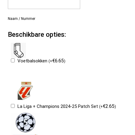
Naam / Nummer
Beschikbare opties:
€
6.65
Voetbalsokken
(
+
)
€
2.65
La Liga + Champions 2024-25 Patch Set
(
+
)