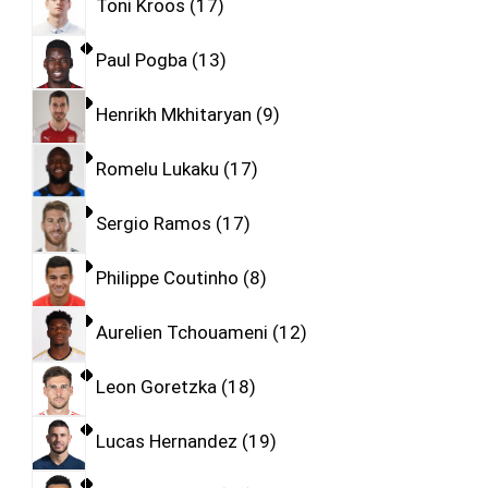
Toni Kroos
17
Paul Pogba
13
Henrikh Mkhitaryan
9
Romelu Lukaku
17
Sergio Ramos
17
Philippe Coutinho
8
Aurelien Tchouameni
12
Leon Goretzka
18
Lucas Hernandez
19