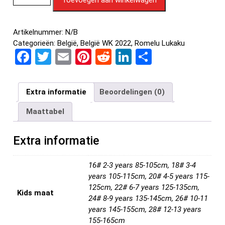
Artikelnummer:
N/B
Categorieën:
België
,
België WK 2022
,
Romelu Lukaku
F
T
E
Pi
R
Li
D
a
wi
m
nt
e
n
el
ce
tt
ail
er
d
ke
e
Extra informatie
Beoordelingen (0)
b
er
es
di
dI
n
Maattabel
o
t
t
n
o
Extra informatie
k
16# 2-3 years 85-105cm, 18# 3-4
years 105-115cm, 20# 4-5 years 115-
125cm, 22# 6-7 years 125-135cm,
Kids maat
24# 8-9 years 135-145cm, 26# 10-11
years 145-155cm, 28# 12-13 years
155-165cm