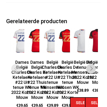
Gerelateerde producten
Dames
Dames
België
België
België Uit
België Thu
België
België
Charles De
Charles De
tenue
tenue
Be
Charles De
Charles De
Ketelaere
Ketelaere
Mensen WK
Mensen W
T
Ketelaere
Ketelaere
#22 Uit
#22 Thuis
2022 Korte
2022 Kort
#8
#22 Uit
#22 Thuis
tenue
tenue
Mouw
Mouw
tenue WK
tenue WK
Mensen WK
Mensen WK
Ko
€
38.89
€
38.89
2022 Korte
2022 Korte
2022 Korte
2022 Korte
Mouw
Mouw
Mouw
Mouw
SELECT
SELECT
€
39.65
€
39.65
€
39.89
€
39.89