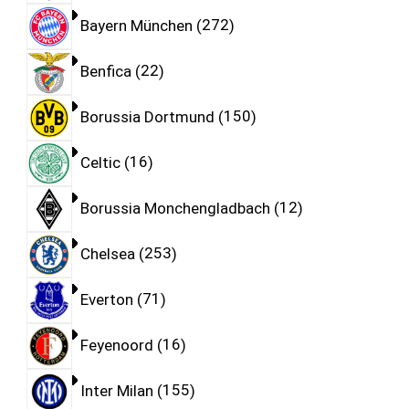
Bayern München
272
Benfica
22
Borussia Dortmund
150
Celtic
16
Borussia Monchengladbach
12
Chelsea
253
Everton
71
Feyenoord
16
Inter Milan
155