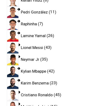
Kenan Yıldız
6
Pedri González
11
Raphinha
7
Lamine Yamal
26
Lionel Messi
43
Neymar Jr
35
Kylian Mbappe
42
Karim Benzema
23
Cristiano Ronaldo
45