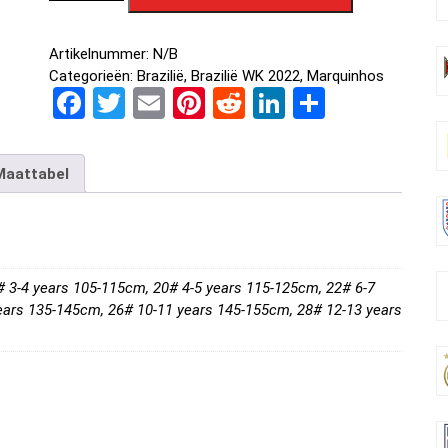
Artikelnummer:
N/B
Categorieën:
Brazilië
,
Brazilië WK 2022
,
Marquinhos
F
T
E
Pi
R
Li
D
a
wi
m
nt
e
n
el
ce
tt
ail
er
d
ke
e
Maattabel
b
er
es
di
dI
n
o
t
t
n
o
k
# 3-4 years 105-115cm, 20# 4-5 years 115-125cm, 22# 6-7
ears 135-145cm, 26# 10-11 years 145-155cm, 28# 12-13 years