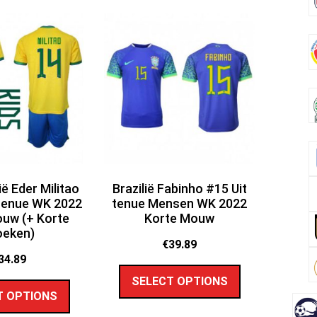
ië Eder Militao
Brazilië Fabinho #15 Uit
tenue WK 2022
tenue Mensen WK 2022
uw (+ Korte
Korte Mouw
oeken)
€
39.89
34.89
SELECT OPTIONS
T OPTIONS