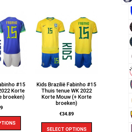
Fabinho #15
Kids Brazilië Fabinho #15
2022 Korte
Thuis tenue WK 2022
e broeken)
Korte Mouw (+ Korte
broeken)
89
€
34.89
PTIONS
SELECT OPTIONS