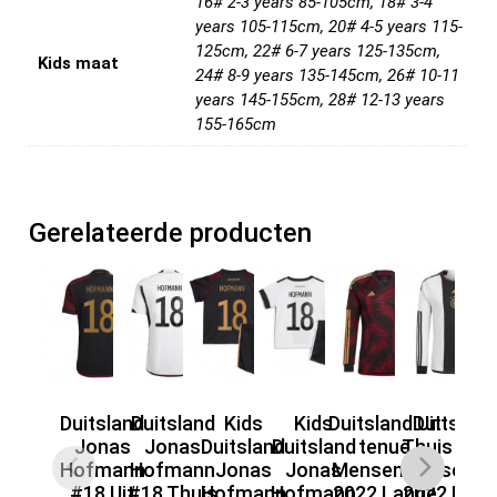
16# 2-3 years 85-105cm, 18# 3-4
years 105-115cm, 20# 4-5 years 115-
125cm, 22# 6-7 years 125-135cm,
Kids maat
24# 8-9 years 135-145cm, 26# 10-11
years 145-155cm, 28# 12-13 years
155-165cm
Gerelateerde producten
Duitsland
Duitsland
Kids
Kids
Duitsland Uit
Duitslan
Dui
Jonas
Jonas
Duitsland
Duitsland
tenue
Thuis ten
Hofmann
Hofmann
Jonas
Jonas
Mensen WK
Mensen W
Me
#18 Uit
#18 Thuis
Hofmann
Hofmann
2022 Lange
2022 Lang
20