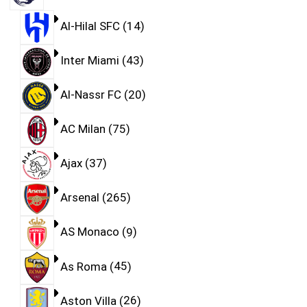
Al-Hilal SFC
14
Inter Miami
43
Al-Nassr FC
20
AC Milan
75
Ajax
37
Arsenal
265
AS Monaco
9
As Roma
45
Aston Villa
26