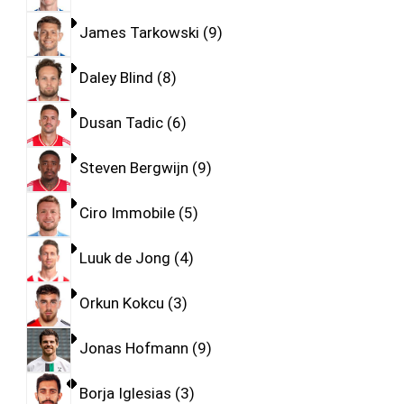
James Tarkowski
9
Daley Blind
8
Dusan Tadic
6
Steven Bergwijn
9
Ciro Immobile
5
Luuk de Jong
4
Orkun Kokcu
3
Jonas Hofmann
9
Borja Iglesias
3