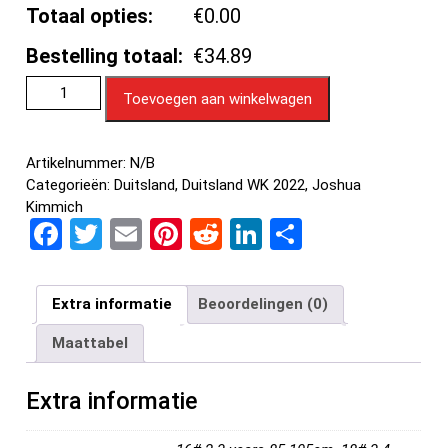
Totaal opties:
€0.00
Bestelling totaal:
€34.89
Toevoegen aan winkelwagen
Artikelnummer:
N/B
Categorieën:
Duitsland
,
Duitsland WK 2022
,
Joshua
Kimmich
F
T
E
Pi
R
Li
D
a
wi
m
nt
e
n
el
ce
tt
ail
er
d
ke
e
Extra informatie
Beoordelingen (0)
b
er
es
di
dI
n
Maattabel
o
t
t
n
o
Extra informatie
k