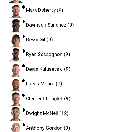
Matt Doherty
9
Davinson Sanchez
9
Bryan Gil
9
Ryan Sessegnon
9
Dejan Kulusevski
9
Lucas Moura
9
Clement Lenglet
9
Dwight McNeil
12
Anthony Gordon
9