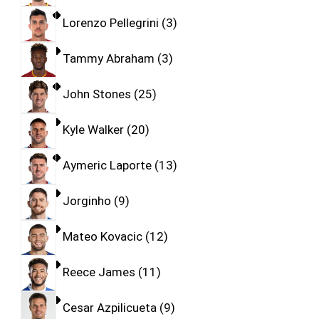
Lorenzo Pellegrini
3
Tammy Abraham
3
John Stones
25
Kyle Walker
20
Aymeric Laporte
13
Jorginho
9
Mateo Kovacic
12
Reece James
11
Cesar Azpilicueta
9