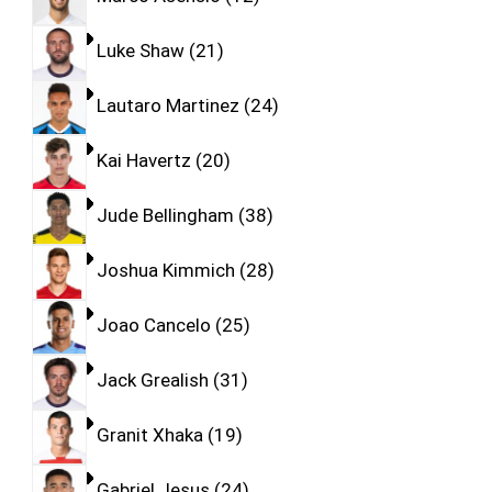
Luke Shaw
21
Lautaro Martinez
24
Kai Havertz
20
Jude Bellingham
38
Joshua Kimmich
28
Joao Cancelo
25
Jack Grealish
31
Granit Xhaka
19
Gabriel Jesus
24