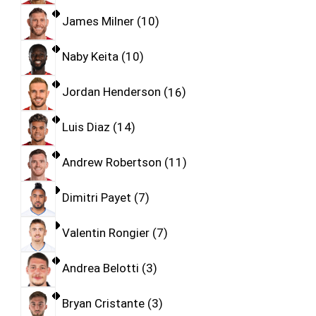
James Milner
10
Naby Keita
10
Jordan Henderson
16
Luis Diaz
14
Andrew Robertson
11
Dimitri Payet
7
Valentin Rongier
7
Andrea Belotti
3
Bryan Cristante
3