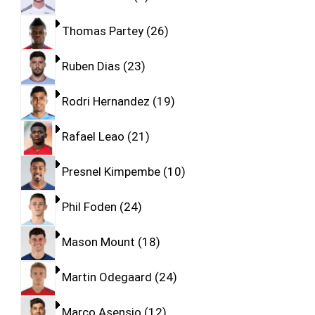
Thomas Partey
26
Ruben Dias
23
Rodri Hernandez
19
Rafael Leao
21
Presnel Kimpembe
10
Phil Foden
24
Mason Mount
18
Martin Odegaard
24
Marco Asensio
12