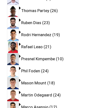
Thomas Partey
26
Ruben Dias
23
Rodri Hernandez
19
Rafael Leao
21
Presnel Kimpembe
10
Phil Foden
24
Mason Mount
18
Martin Odegaard
24
Marco Asensio
12