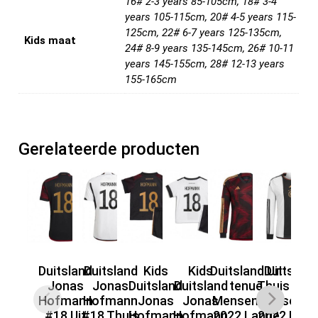
16# 2-3 years 85-105cm, 18# 3-4
years 105-115cm, 20# 4-5 years 115-
125cm, 22# 6-7 years 125-135cm,
Kids maat
24# 8-9 years 135-145cm, 26# 10-11
years 145-155cm, 28# 12-13 years
155-165cm
Gerelateerde producten
Duitsland
Duitsland
Kids
Kids
Duitsland Uit
Duitslan
Dui
Jonas
Jonas
Duitsland
Duitsland
tenue
Thuis ten
Hofmann
Hofmann
Jonas
Jonas
Mensen WK
Mensen W
Me
#18 Uit
#18 Thuis
Hofmann
Hofmann
2022 Lange
2022 Lang
20