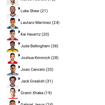
Luke Shaw
21
Lautaro Martinez
24
Kai Havertz
20
Jude Bellingham
38
Joshua Kimmich
28
Joao Cancelo
25
Jack Grealish
31
Granit Xhaka
19
Gabriel Jesus
24