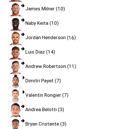
James Milner
10
Naby Keita
10
Jordan Henderson
16
Luis Diaz
14
Andrew Robertson
11
Dimitri Payet
7
Valentin Rongier
7
Andrea Belotti
3
Bryan Cristante
3