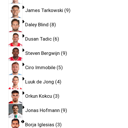
James Tarkowski
9
Daley Blind
8
Dusan Tadic
6
Steven Bergwijn
9
Ciro Immobile
5
Luuk de Jong
4
Orkun Kokcu
3
Jonas Hofmann
9
Borja Iglesias
3