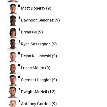
Matt Doherty
9
Davinson Sanchez
9
Bryan Gil
9
Ryan Sessegnon
9
Dejan Kulusevski
9
Lucas Moura
9
Clement Lenglet
9
Dwight McNeil
12
Anthony Gordon
9