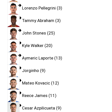
Lorenzo Pellegrini
3
Tammy Abraham
3
John Stones
25
Kyle Walker
20
Aymeric Laporte
13
Jorginho
9
Mateo Kovacic
12
Reece James
11
Cesar Azpilicueta
9