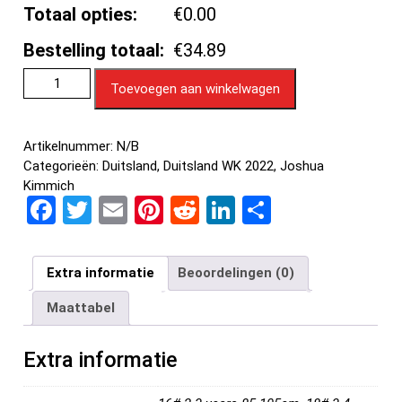
Totaal opties:
€0.00
Bestelling totaal:
€34.89
Toevoegen aan winkelwagen
Artikelnummer:
N/B
Categorieën:
Duitsland
,
Duitsland WK 2022
,
Joshua
Kimmich
F
T
E
Pi
R
Li
D
a
wi
m
nt
e
n
el
ce
tt
ail
er
d
ke
e
Extra informatie
Beoordelingen (0)
b
er
es
di
dI
n
Maattabel
o
t
t
n
o
Extra informatie
k