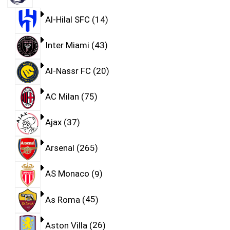
Al-Hilal SFC
14
Inter Miami
43
Al-Nassr FC
20
AC Milan
75
Ajax
37
Arsenal
265
AS Monaco
9
As Roma
45
Aston Villa
26