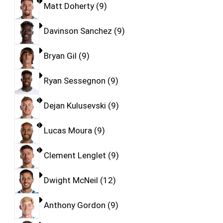
Matt Doherty
9
Davinson Sanchez
9
Bryan Gil
9
Ryan Sessegnon
9
Dejan Kulusevski
9
Lucas Moura
9
Clement Lenglet
9
Dwight McNeil
12
Anthony Gordon
9