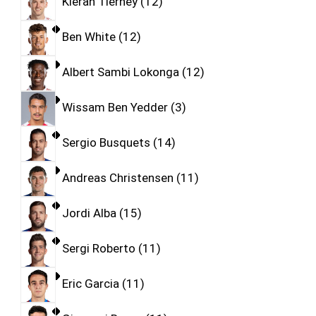
Kieran Tierney
12
Ben White
12
Albert Sambi Lokonga
12
Wissam Ben Yedder
3
Sergio Busquets
14
Andreas Christensen
11
Jordi Alba
15
Sergi Roberto
11
Eric Garcia
11