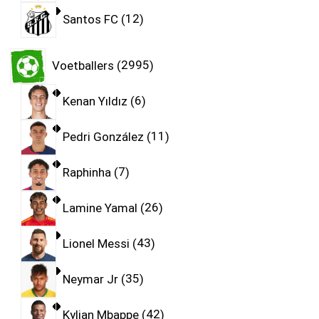
Santos FC
12
Voetballers
2995
Kenan Yıldız
6
Pedri González
11
Raphinha
7
Lamine Yamal
26
Lionel Messi
43
Neymar Jr
35
Kylian Mbappe
42