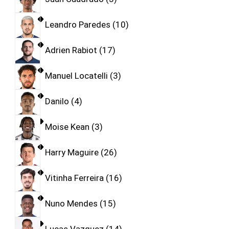
Leandro Paredes
10
Adrien Rabiot
17
Manuel Locatelli
3
Danilo
4
Moise Kean
3
Harry Maguire
26
Vitinha Ferreira
16
Nuno Mendes
15
Lucas Vazquez
14