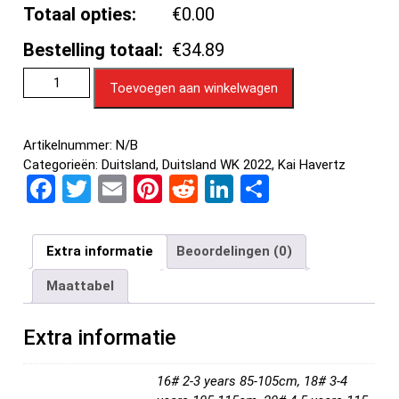
Totaal opties:
€0.00
Bestelling totaal:
€34.89
Toevoegen aan winkelwagen
Artikelnummer:
N/B
Categorieën:
Duitsland
,
Duitsland WK 2022
,
Kai Havertz
F
T
E
Pi
R
Li
D
a
wi
m
nt
e
n
el
ce
tt
ail
er
d
ke
e
Extra informatie
Beoordelingen (0)
b
er
es
di
dI
n
Maattabel
o
t
t
n
o
Extra informatie
k
16# 2-3 years 85-105cm, 18# 3-4