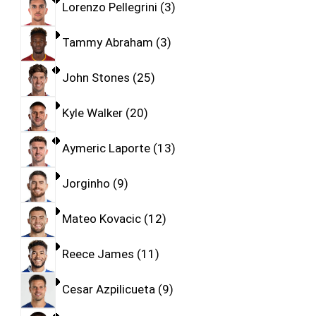
Lorenzo Pellegrini
3
Tammy Abraham
3
John Stones
25
Kyle Walker
20
Aymeric Laporte
13
Jorginho
9
Mateo Kovacic
12
Reece James
11
Cesar Azpilicueta
9