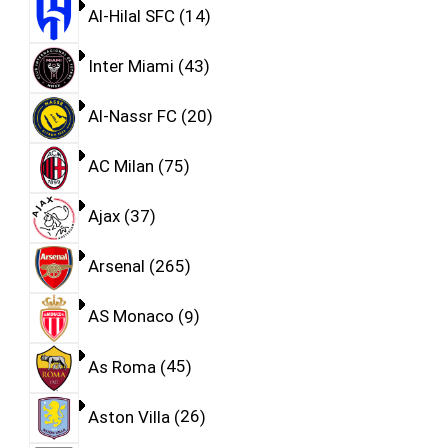
Al-Hilal SFC
14
Inter Miami
43
Al-Nassr FC
20
AC Milan
75
Ajax
37
Arsenal
265
AS Monaco
9
As Roma
45
Aston Villa
26