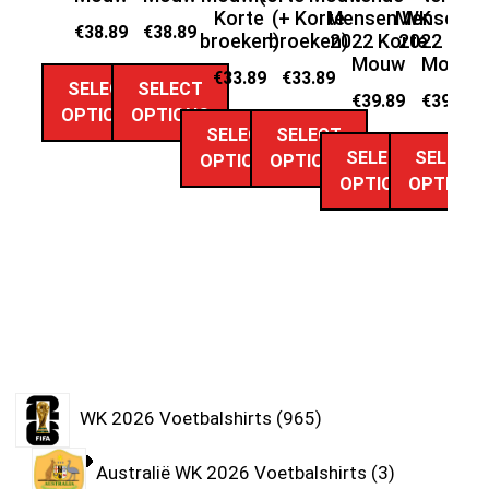
Korte
(+ Korte
Mensen WK
Mensen W
t
€
38.89
€
38.89
broeken)
broeken)
2022 Korte
2022 Kort
20
Mouw
Mouw
€
33.89
€
33.89
SELECT
SELECT
€
39.89
€
39.89
b
OPTIONS
OPTIONS
SELECT
SELECT
SELECT
SELECT
OPTIONS
OPTIONS
OPTIONS
OPTIONS
WK 2026 Voetbalshirts
965
Australië WK 2026 Voetbalshirts
3