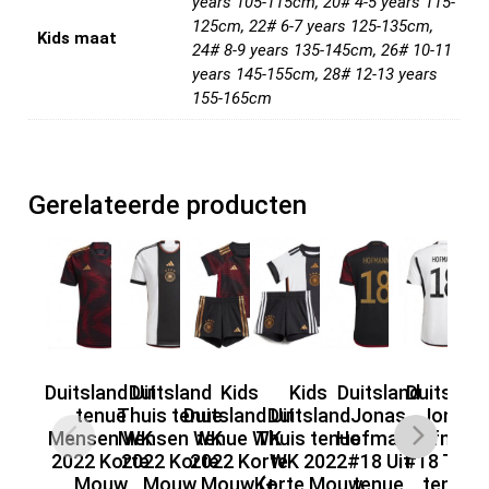
years 105-115cm, 20# 4-5 years 115-
125cm, 22# 6-7 years 125-135cm,
Kids maat
24# 8-9 years 135-145cm, 26# 10-11
years 145-155cm, 28# 12-13 years
155-165cm
Gerelateerde producten
Duitsland Uit
Duitsland
Kids
Kids
Duitsland
Duitslan
tenue
Thuis tenue
Duitsland Uit
Duitsland
Jonas
Jonas
D
Mensen WK
Mensen WK
tenue WK
Thuis tenue
Hofmann
Hofman
2022 Korte
2022 Korte
2022 Korte
WK 2022
#18 Uit
#18 Thui
H
Mouw
Mouw
Mouw (+
Korte Mouw
tenue
tenue