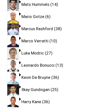
Mats Hummels
14
Mario Gotze
6
Marcus Rashford
38
Marco Verratti
10
Luka Modric
27
Leonardo Bonucci
13
Kevin De Bruyne
36
Ilkay Gundogan
25
Harry Kane
36