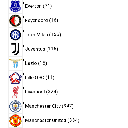
Everton
71
Feyenoord
16
Inter Milan
155
Juventus
115
Lazio
15
Lille OSC
11
Liverpool
324
Manchester City
347
Manchester United
334