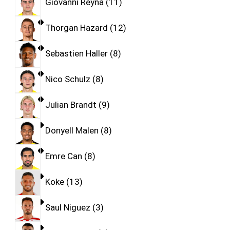
Giovanni Reyna
11
Thorgan Hazard
12
Sebastien Haller
8
Nico Schulz
8
Julian Brandt
9
Donyell Malen
8
Emre Can
8
Koke
13
Saul Niguez
3