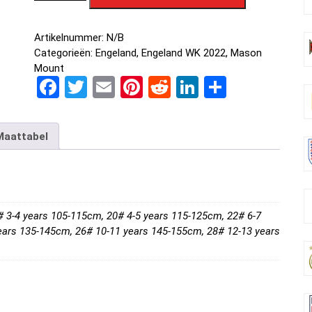
Artikelnummer:
N/B
Categorieën:
Engeland
,
Engeland WK 2022
,
Mason
Mount
F
T
E
Pi
R
Li
D
a
wi
m
nt
e
n
el
ce
tt
ail
er
d
ke
e
Maattabel
b
er
es
di
dI
n
o
t
t
n
o
k
# 3-4 years 105-115cm, 20# 4-5 years 115-125cm, 22# 6-7
ears 135-145cm, 26# 10-11 years 145-155cm, 28# 12-13 years