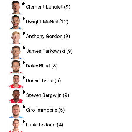
Clement Lenglet
9
Dwight McNeil
12
Anthony Gordon
9
James Tarkowski
9
Daley Blind
8
Dusan Tadic
6
Steven Bergwijn
9
Ciro Immobile
5
Luuk de Jong
4