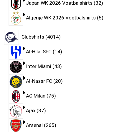
Japan WK 2026 Voetbalshirts
32
Algerije WK 2026 Voetbalshirts
5
Clubshirts
4014
Al-Hilal SFC
14
Inter Miami
43
Al-Nassr FC
20
AC Milan
75
Ajax
37
Arsenal
265