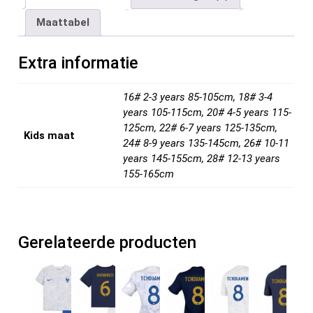
b
er
es
di
dI
n
Maattabel
o
t
t
n
o
Extra informatie
k
16# 2-3 years 85-105cm, 18# 3-4
years 105-115cm, 20# 4-5 years 115-
125cm, 22# 6-7 years 125-135cm,
Kids maat
24# 8-9 years 135-145cm, 26# 10-11
years 145-155cm, 28# 12-13 years
155-165cm
Gerelateerde producten