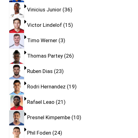
Vinicius Junior
36
Victor Lindelof
15
Timo Werner
3
Thomas Partey
26
Ruben Dias
23
Rodri Hernandez
19
Rafael Leao
21
Presnel Kimpembe
10
Phil Foden
24