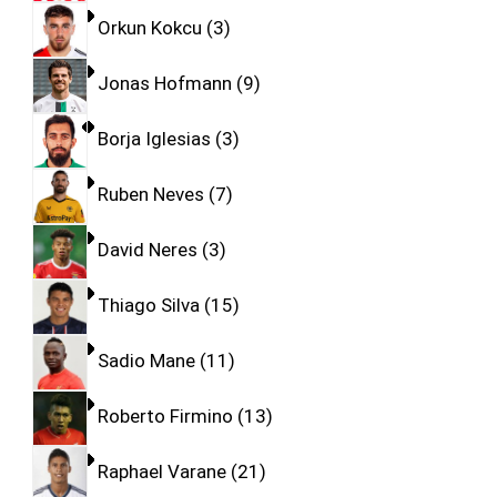
Orkun Kokcu
3
Jonas Hofmann
9
Borja Iglesias
3
Ruben Neves
7
David Neres
3
Thiago Silva
15
Sadio Mane
11
Roberto Firmino
13
Raphael Varane
21