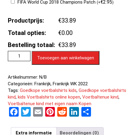
€
2.95
FIFA World Cup 2018 Champions Patch
(
+
)
Productprijs:
€33.89
Totaal opties:
€0.00
Bestelling totaal:
€33.89
Toevoegen aan winkelwagen
Artikelnummer:
N/B
Categorieën:
Frankrijk
,
Frankrijk WK 2022
Tags:
Goedkope voetbalshirts kids
,
Goedkope voetbalshirts
kind
,
kids Voetbalshirts online kopen
,
Voetbaltenue kind
,
Voetbaltenue kind met eigen naam Kopen
F
T
E
Pi
R
Li
D
a
wi
m
nt
e
n
el
ce
tt
ail
er
d
ke
e
Extra informatie
Beoordelingen (0)