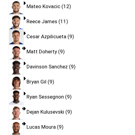
Mateo Kovacic
12
Reece James
11
Cesar Azpilicueta
9
Matt Doherty
9
Davinson Sanchez
9
Bryan Gil
9
Ryan Sessegnon
9
Dejan Kulusevski
9
Lucas Moura
9