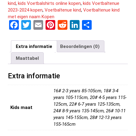
kind
,
kids Voetbalshirts online kopen
,
kids Voetbaltenue
2023-2024 kopen
,
Voetbaltenue kind
,
Voetbaltenue kind
met eigen naam Kopen
F
T
E
Pi
R
Li
D
a
wi
m
nt
e
n
el
ce
tt
ail
er
d
ke
e
Extra informatie
Beoordelingen (0)
b
er
es
di
dI
n
Maattabel
o
t
t
n
o
Extra informatie
k
16# 2-3 years 85-105cm, 18# 3-4
years 105-115cm, 20# 4-5 years 115-
125cm, 22# 6-7 years 125-135cm,
Kids maat
24# 8-9 years 135-145cm, 26# 10-11
years 145-155cm, 28# 12-13 years
155-165cm