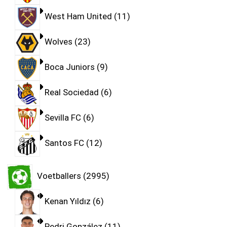
West Ham United
11
Wolves
23
Boca Juniors
9
Real Sociedad
6
Sevilla FC
6
Santos FC
12
Voetballers
2995
Kenan Yıldız
6
Pedri González
11