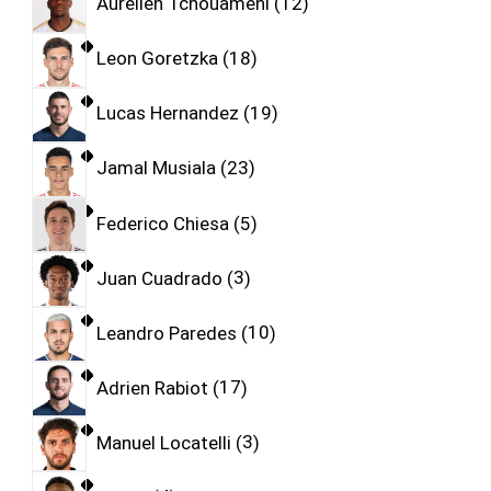
Aurelien Tchouameni
12
Leon Goretzka
18
Lucas Hernandez
19
Jamal Musiala
23
Federico Chiesa
5
Juan Cuadrado
3
Leandro Paredes
10
Adrien Rabiot
17
Manuel Locatelli
3