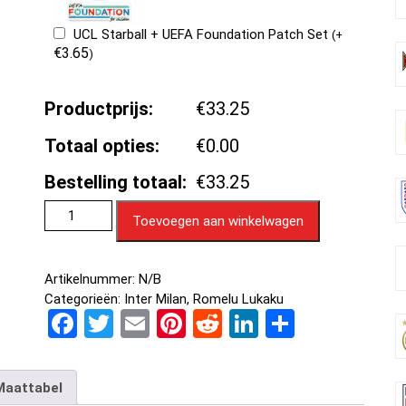
UCL Starball + UEFA Foundation Patch Set
(
+
€
3.65
)
Productprijs:
€33.25
Totaal opties:
€0.00
Bestelling totaal:
€33.25
Toevoegen aan winkelwagen
Artikelnummer:
N/B
Categorieën:
Inter Milan
,
Romelu Lukaku
F
T
E
Pi
R
Li
D
a
wi
m
nt
e
n
el
ce
tt
ail
er
d
ke
e
Maattabel