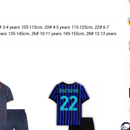
b
er
es
di
dI
n
o
t
t
n
o
k
# 3-4 years 105-115cm, 20# 4-5 years 115-125cm, 22# 6-7
ears 135-145cm, 26# 10-11 years 145-155cm, 28# 12-13 years