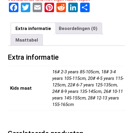
F
T
E
Pi
R
Li
D
a
wi
m
nt
e
n
el
ce
tt
ail
er
d
ke
e
Extra informatie
Beoordelingen (0)
b
er
es
di
dI
n
Maattabel
o
t
t
n
o
Extra informatie
k
16# 2-3 years 85-105cm, 18# 3-4
years 105-115cm, 20# 4-5 years 115-
125cm, 22# 6-7 years 125-135cm,
Kids maat
24# 8-9 years 135-145cm, 26# 10-11
years 145-155cm, 28# 12-13 years
155-165cm