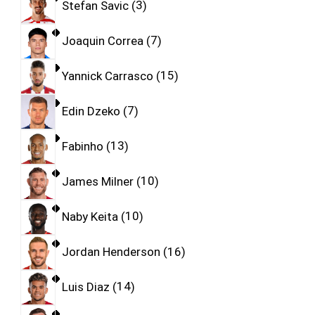
Stefan Savic
3
Joaquin Correa
7
Yannick Carrasco
15
Edin Dzeko
7
Fabinho
13
James Milner
10
Naby Keita
10
Jordan Henderson
16
Luis Diaz
14