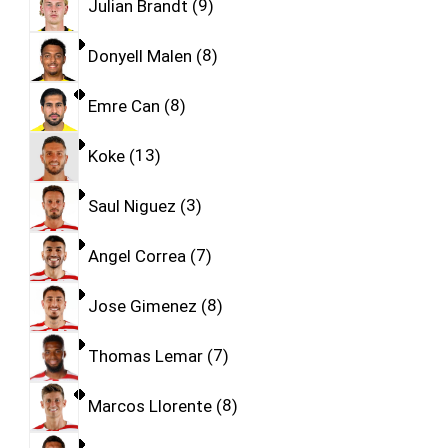
Julian Brandt
9
Donyell Malen
8
Emre Can
8
Koke
13
Saul Niguez
3
Angel Correa
7
Jose Gimenez
8
Thomas Lemar
7
Marcos Llorente
8