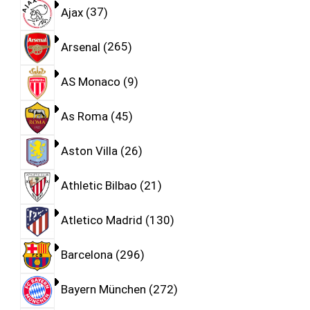
Ajax
37
Arsenal
265
AS Monaco
9
As Roma
45
Aston Villa
26
Athletic Bilbao
21
Atletico Madrid
130
Barcelona
296
Bayern München
272