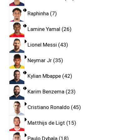
Raphinha
7
Lamine Yamal
26
Lionel Messi
43
Neymar Jr
35
Kylian Mbappe
42
Karim Benzema
23
Cristiano Ronaldo
45
Matthijs de Ligt
15
Paulo Dybala
18