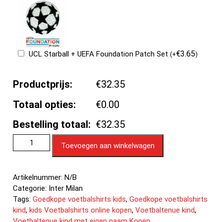
€
3.65
UCL Starball + UEFA Foundation Patch Set
(
+
)
Productprijs:
€32.35
Totaal opties:
€0.00
Bestelling totaal:
€32.35
Toevoegen aan winkelwagen
Artikelnummer:
N/B
Categorie:
Inter Milan
Tags:
Goedkope voetbalshirts kids
,
Goedkope voetbalshirts
kind
,
kids Voetbalshirts online kopen
,
Voetbaltenue kind
,
Voetbaltenue kind met eigen naam Kopen