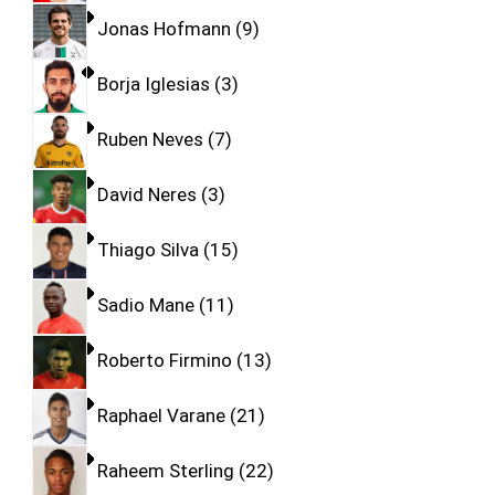
Jonas Hofmann
9
Borja Iglesias
3
Ruben Neves
7
David Neres
3
Thiago Silva
15
Sadio Mane
11
Roberto Firmino
13
Raphael Varane
21
Raheem Sterling
22