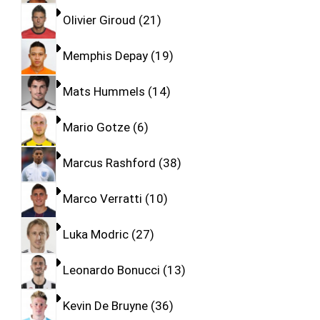
Olivier Giroud
21
Memphis Depay
19
Mats Hummels
14
Mario Gotze
6
Marcus Rashford
38
Marco Verratti
10
Luka Modric
27
Leonardo Bonucci
13
Kevin De Bruyne
36