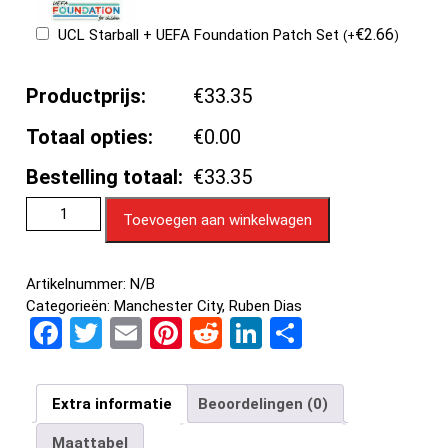
€
2.66
UCL Starball + UEFA Foundation Patch Set
(
+
)
Productprijs:
€33.35
Totaal opties:
€0.00
Bestelling totaal:
€33.35
Toevoegen aan winkelwagen
Artikelnummer:
N/B
Categorieën:
Manchester City
,
Ruben Dias
F
T
E
Pi
R
Li
D
a
wi
m
nt
e
n
el
ce
tt
ail
er
d
ke
e
Extra informatie
Beoordelingen (0)
b
er
es
di
dI
n
Maattabel