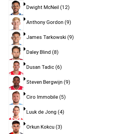
Dwight McNeil
12
Anthony Gordon
9
James Tarkowski
9
Daley Blind
8
Dusan Tadic
6
Steven Bergwijn
9
Ciro Immobile
5
Luuk de Jong
4
Orkun Kokcu
3