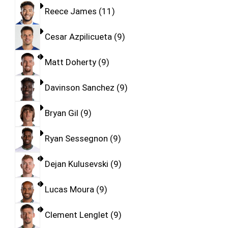
Reece James
11
Cesar Azpilicueta
9
Matt Doherty
9
Davinson Sanchez
9
Bryan Gil
9
Ryan Sessegnon
9
Dejan Kulusevski
9
Lucas Moura
9
Clement Lenglet
9