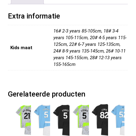
o
t
t
n
o
Extra informatie
k
16# 2-3 years 85-105cm, 18# 3-4
years 105-115cm, 20# 4-5 years 115-
125cm, 22# 6-7 years 125-135cm,
Kids maat
24# 8-9 years 135-145cm, 26# 10-11
years 145-155cm, 28# 12-13 years
155-165cm
Gerelateerde producten