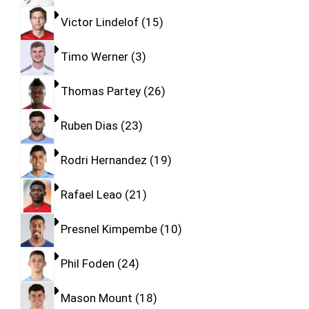
Victor Lindelof
15
Timo Werner
3
Thomas Partey
26
Ruben Dias
23
Rodri Hernandez
19
Rafael Leao
21
Presnel Kimpembe
10
Phil Foden
24
Mason Mount
18