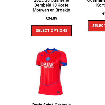
2025/26 Ousmane
Ousmane
Dembélé 10 Korte
Kor
Mouwen en Broekje
€
€
34.89
SELEC
SELECT OPTIONS
Paris Saint-Germain