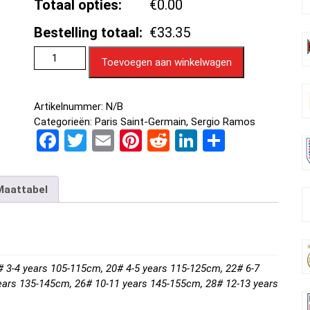
Totaal opties:
€0.00
Bestelling totaal:
€33.35
Toevoegen aan winkelwagen
Artikelnummer:
N/B
Categorieën:
Paris Saint-Germain
,
Sergio Ramos
F
T
E
Pi
R
Li
D
a
wi
m
nt
e
n
el
ce
tt
ail
er
d
ke
e
Maattabel
b
er
es
di
dI
n
o
t
t
n
o
k
# 3-4 years 105-115cm, 20# 4-5 years 115-125cm, 22# 6-7
ears 135-145cm, 26# 10-11 years 145-155cm, 28# 12-13 years