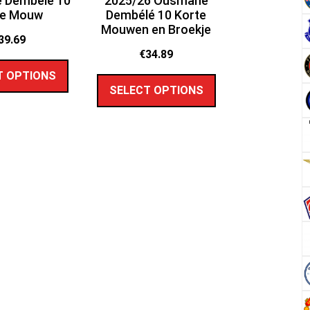
 Dembélé 10
2025/26 Ousmane
te Mouw
Dembélé 10 Korte
Mouwen en Broekje
39.69
€
34.89
T OPTIONS
SELECT OPTIONS