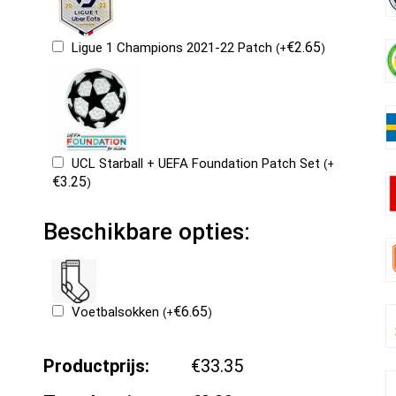
€
2.65
Ligue 1 Champions 2021-22 Patch
(
+
)
UCL Starball + UEFA Foundation Patch Set
(
+
€
3.25
)
Beschikbare opties:
€
6.65
Voetbalsokken
(
+
)
Productprijs:
€33.35