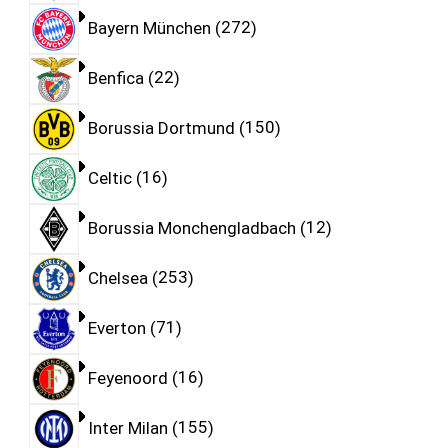
Bayern München
272
Benfica
22
Borussia Dortmund
150
Celtic
16
Borussia Monchengladbach
12
Chelsea
253
Everton
71
Feyenoord
16
Inter Milan
155