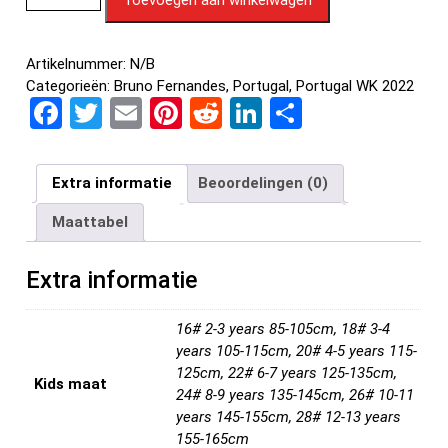
Artikelnummer:
N/B
Categorieën:
Bruno Fernandes
,
Portugal
,
Portugal WK 2022
F
T
E
Pi
R
Li
D
a
wi
m
nt
e
n
el
ce
tt
ail
er
d
ke
e
Extra informatie
Beoordelingen (0)
b
er
es
di
dI
n
Maattabel
o
t
t
n
o
Extra informatie
k
16# 2-3 years 85-105cm, 18# 3-4
years 105-115cm, 20# 4-5 years 115-
125cm, 22# 6-7 years 125-135cm,
Kids maat
24# 8-9 years 135-145cm, 26# 10-11
years 145-155cm, 28# 12-13 years
155-165cm