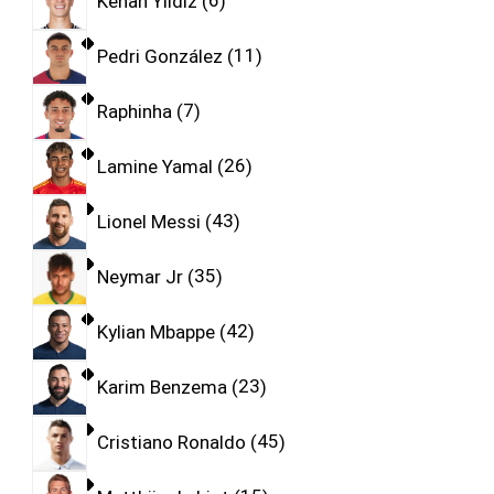
Kenan Yıldız
6
Pedri González
11
Raphinha
7
Lamine Yamal
26
Lionel Messi
43
Neymar Jr
35
Kylian Mbappe
42
Karim Benzema
23
Cristiano Ronaldo
45