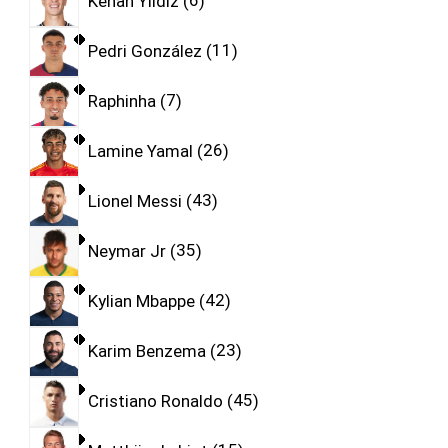
Kenan Yıldız
6
Pedri González
11
Raphinha
7
Lamine Yamal
26
Lionel Messi
43
Neymar Jr
35
Kylian Mbappe
42
Karim Benzema
23
Cristiano Ronaldo
45