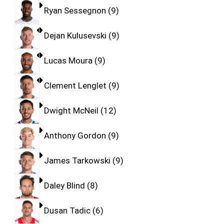
Ryan Sessegnon
9
Dejan Kulusevski
9
Lucas Moura
9
Clement Lenglet
9
Dwight McNeil
12
Anthony Gordon
9
James Tarkowski
9
Daley Blind
8
Dusan Tadic
6