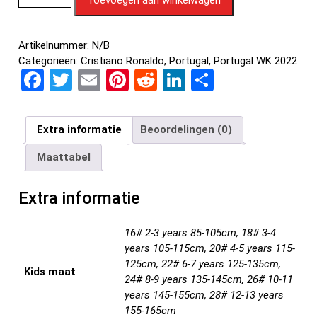
Artikelnummer:
N/B
Categorieën:
Cristiano Ronaldo
,
Portugal
,
Portugal WK 2022
F
T
E
Pi
R
Li
D
a
wi
m
nt
e
n
el
ce
tt
ail
er
d
ke
e
Extra informatie
Beoordelingen (0)
b
er
es
di
dI
n
Maattabel
o
t
t
n
o
Extra informatie
k
16# 2-3 years 85-105cm, 18# 3-4
years 105-115cm, 20# 4-5 years 115-
125cm, 22# 6-7 years 125-135cm,
Kids maat
24# 8-9 years 135-145cm, 26# 10-11
years 145-155cm, 28# 12-13 years
155-165cm