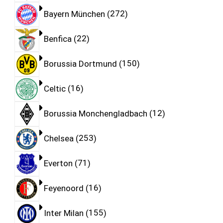
Bayern München
272
Benfica
22
Borussia Dortmund
150
Celtic
16
Borussia Monchengladbach
12
Chelsea
253
Everton
71
Feyenoord
16
Inter Milan
155