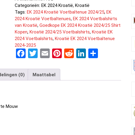
Categorieën:
EK 2024 Kroatië
,
Kroatië
Tags:
EK 2024 Kroatië Voetbaltenue 2024/25
,
EK
2024 Kroatië Voetbaltenues
,
EK 2024 Voetbalshirts
van Kroatië
,
Goedkope EK 2024 Kroatië 2024/25 Shirt
Kopen
,
Kroatië 2024/25 Voetbalshirts
,
Kroatië EK
2024 Voetbalshirts
,
Kroatië EK 2024 Voetbaltenue
2024-2025
F
T
E
Pi
R
Li
D
a
wi
m
nt
e
n
el
ce
tt
ail
er
d
ke
e
elingen (0)
Maattabel
b
er
es
di
dI
n
o
t
t
n
o
orte Mouw
k