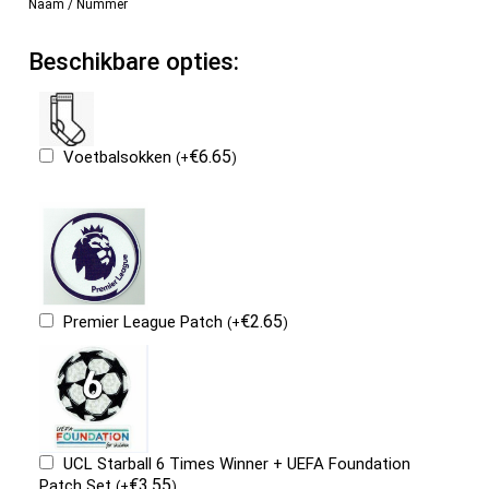
Naam / Nummer
Beschikbare opties:
€
6.65
Voetbalsokken
(
+
)
€
2.65
Premier League Patch
(
+
)
UCL Starball 6 Times Winner + UEFA Foundation
€
3.55
Patch Set
(
+
)