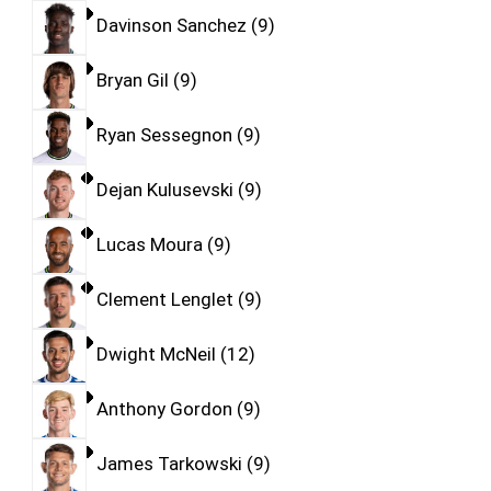
Davinson Sanchez
9
Bryan Gil
9
Ryan Sessegnon
9
Dejan Kulusevski
9
Lucas Moura
9
Clement Lenglet
9
Dwight McNeil
12
Anthony Gordon
9
James Tarkowski
9