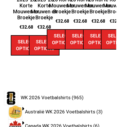
Korte
Korte
Mouwen en
Mouwen en
Mouwen en
Mouwen e
Mouwen en
Mouwen en
Broekje
Broekje
Broekje
Broekje
M
Broekje
Broekje
€
32.68
€
32.68
€
32.68
€
32.68
€
32.68
€
32.68
SELECT
SELECT
SELECT
SELECT
SELECT
SELECT
OPTIONS
OPTIONS
OPTIONS
OPTIONS
OPTIONS
OPTIONS
WK 2026 Voetbalshirts
965
Australië WK 2026 Voetbalshirts
3
Canada WK 2026 Voetbalshirts
6