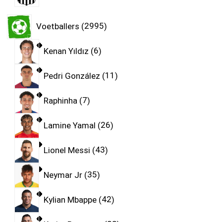
Voetballers
2995
Kenan Yıldız
6
Pedri González
11
Raphinha
7
Lamine Yamal
26
Lionel Messi
43
Neymar Jr
35
Kylian Mbappe
42