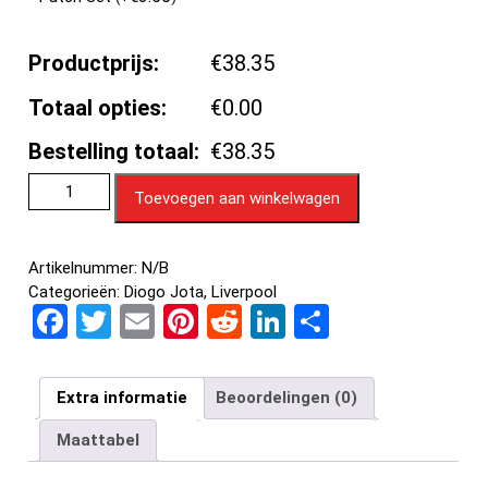
Productprijs:
€38.35
Totaal opties:
€0.00
Bestelling totaal:
€38.35
Toevoegen aan winkelwagen
Artikelnummer:
N/B
Categorieën:
Diogo Jota
,
Liverpool
F
T
E
Pi
R
Li
D
a
wi
m
nt
e
n
el
ce
tt
ail
er
d
ke
e
Extra informatie
Beoordelingen (0)
b
er
es
di
dI
n
Maattabel
o
t
t
n