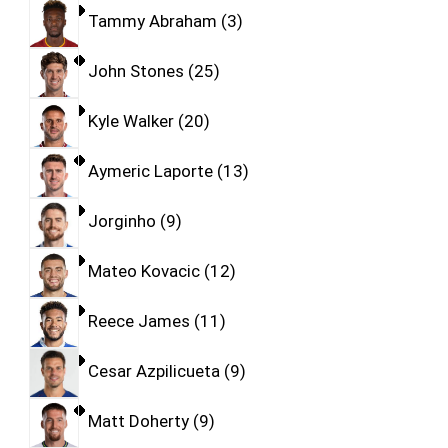
Tammy Abraham
3
John Stones
25
Kyle Walker
20
Aymeric Laporte
13
Jorginho
9
Mateo Kovacic
12
Reece James
11
Cesar Azpilicueta
9
Matt Doherty
9