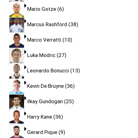
Mario Gotze
6
Marcus Rashford
38
Marco Verratti
10
Luka Modric
27
Leonardo Bonucci
13
Kevin De Bruyne
36
Ilkay Gundogan
25
Harry Kane
36
Gerard Pique
9