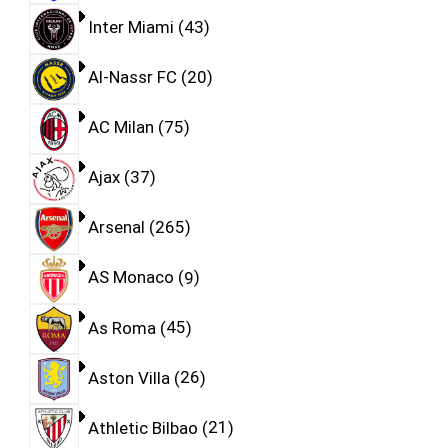
Inter Miami
43
Al-Nassr FC
20
AC Milan
75
Ajax
37
Arsenal
265
AS Monaco
9
As Roma
45
Aston Villa
26
Athletic Bilbao
21