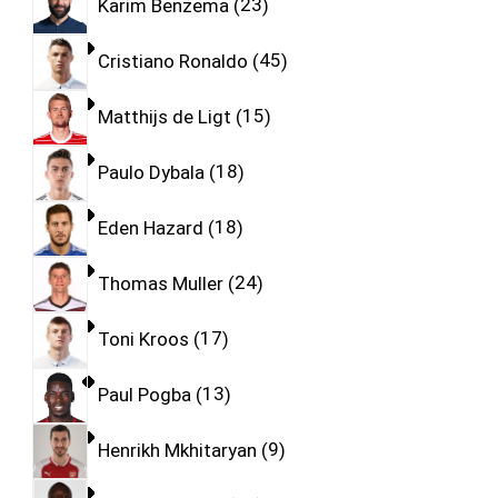
Karim Benzema
23
Cristiano Ronaldo
45
Matthijs de Ligt
15
Paulo Dybala
18
Eden Hazard
18
Thomas Muller
24
Toni Kroos
17
Paul Pogba
13
Henrikh Mkhitaryan
9