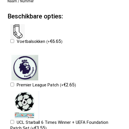
Naam / Nummer
Beschikbare opties:
€
6.65
Voetbalsokken
(
+
)
€
2.65
Premier League Patch
(
+
)
UCL Starball 6 Times Winner + UEFA Foundation
€
3.55
Patch Set
(
+
)