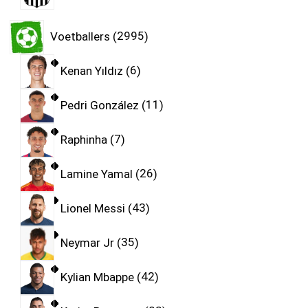
Voetballers
2995
Kenan Yıldız
6
Pedri González
11
Raphinha
7
Lamine Yamal
26
Lionel Messi
43
Neymar Jr
35
Kylian Mbappe
42