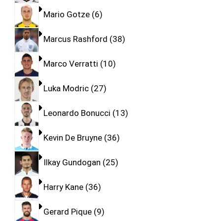
Mario Gotze
6
Marcus Rashford
38
Marco Verratti
10
Luka Modric
27
Leonardo Bonucci
13
Kevin De Bruyne
36
Ilkay Gundogan
25
Harry Kane
36
Gerard Pique
9