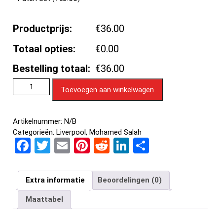
Productprijs:
€36.00
Totaal opties:
€0.00
Bestelling totaal:
€36.00
Toevoegen aan winkelwagen
Artikelnummer:
N/B
Categorieën:
Liverpool
,
Mohamed Salah
F
T
E
Pi
R
Li
D
a
wi
m
nt
e
n
el
ce
tt
ail
er
d
ke
e
Extra informatie
Beoordelingen (0)
b
er
es
di
dI
n
Maattabel
o
t
t
n