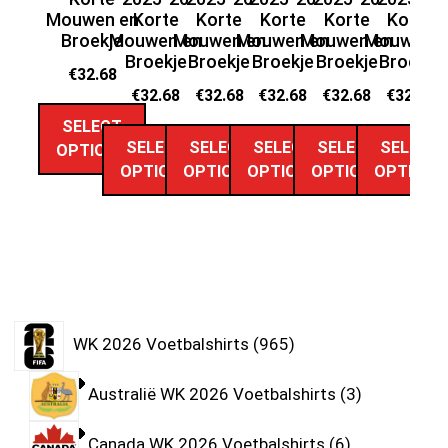
Mouwen en
Korte
Korte
Korte
Korte
Korte
Broekje
Mouwen en
Mouwen en
Mouwen en
Mouwen en
Mouwen e
M
Broekje
Broekje
Broekje
Broekje
Broekje
€
32.68
€
32.68
€
32.68
€
32.68
€
32.68
€
32.68
SELECT
SELECT
SELECT
SELECT
SELECT
SELECT
OPTIONS
OPTIONS
OPTIONS
OPTIONS
OPTIONS
OPTIONS
WK 2026 Voetbalshirts
965
Australië WK 2026 Voetbalshirts
3
Canada WK 2026 Voetbalshirts
6