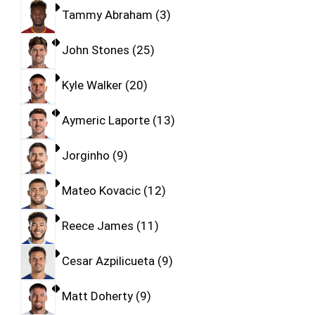
Tammy Abraham
3
John Stones
25
Kyle Walker
20
Aymeric Laporte
13
Jorginho
9
Mateo Kovacic
12
Reece James
11
Cesar Azpilicueta
9
Matt Doherty
9