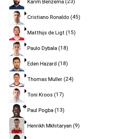
Karim Benzema
23
Cristiano Ronaldo
45
Matthijs de Ligt
15
Paulo Dybala
18
Eden Hazard
18
Thomas Muller
24
Toni Kroos
17
Paul Pogba
13
Henrikh Mkhitaryan
9