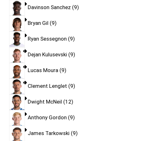
Davinson Sanchez
9
Bryan Gil
9
Ryan Sessegnon
9
Dejan Kulusevski
9
Lucas Moura
9
Clement Lenglet
9
Dwight McNeil
12
Anthony Gordon
9
James Tarkowski
9