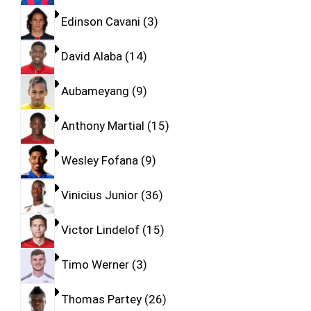
Edinson Cavani
3
David Alaba
14
Aubameyang
9
Anthony Martial
15
Wesley Fofana
9
Vinicius Junior
36
Victor Lindelof
15
Timo Werner
3
Thomas Partey
26