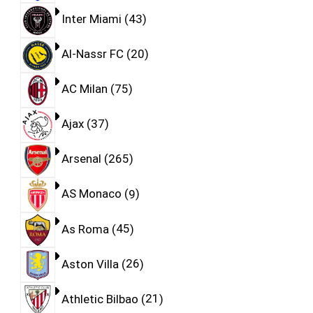
Inter Miami
43
Al-Nassr FC
20
AC Milan
75
Ajax
37
Arsenal
265
AS Monaco
9
As Roma
45
Aston Villa
26
Athletic Bilbao
21