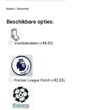
Naam / Nummer
Beschikbare opties:
€
6.65
Voetbalsokken
(
+
)
€
2.65
Premier League Patch
(
+
)