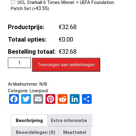
UCL Starball 6 Times Winner + UEFA Foundation
€
3.55
Patch Set
(
+
)
Productprijs:
€32.68
Totaal opties:
€0.00
Bestelling totaal:
€32.68
Toevoegen aan winkelwagen
Artikelnummer:
N/B
Categorie:
Liverpool
F
T
E
Pi
R
Li
D
a
wi
m
nt
e
n
el
ce
tt
ail
er
d
ke
e
Beschrijving
Extra informatie
b
er
es
di
dI
n
Beoordelingen (0)
Maattabel