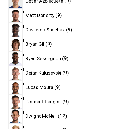
Cesar Azpilicueta
9
Matt Doherty
9
Davinson Sanchez
9
Bryan Gil
9
Ryan Sessegnon
9
Dejan Kulusevski
9
Lucas Moura
9
Clement Lenglet
9
Dwight McNeil
12