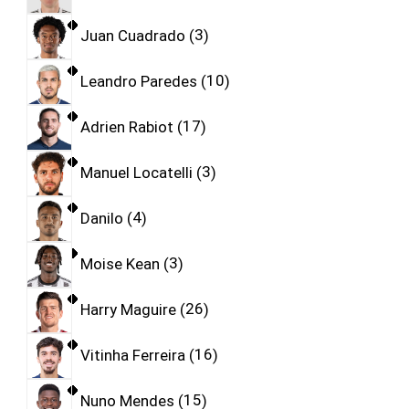
Juan Cuadrado
3
Leandro Paredes
10
Adrien Rabiot
17
Manuel Locatelli
3
Danilo
4
Moise Kean
3
Harry Maguire
26
Vitinha Ferreira
16
Nuno Mendes
15