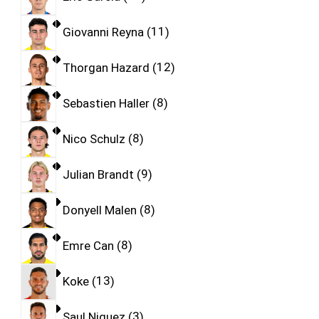
Giovanni Reyna
11
Thorgan Hazard
12
Sebastien Haller
8
Nico Schulz
8
Julian Brandt
9
Donyell Malen
8
Emre Can
8
Koke
13
Saul Niguez
3