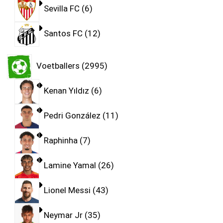
Sevilla FC
6
Santos FC
12
Voetballers
2995
Kenan Yıldız
6
Pedri González
11
Raphinha
7
Lamine Yamal
26
Lionel Messi
43
Neymar Jr
35