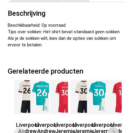
o
t
t
n
o
Beschrijving
k
Beschikbaarheid: Op voorraad
Tips over sokken: Het shirt bevat standaard geen sokken.
Als je de sokken wilt, kies dan de opties van sokken om
ervoor te betalen.
Gerelateerde producten
Liverpool
Liverpool
Liverpool
Liverpool
Liverpool
Liverpoo
L
Andrew
Andrew
Jeremie
Jeremie
Jeremie
Federico
F