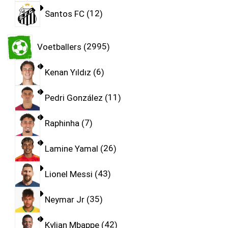
Santos FC
12
Voetballers
2995
Kenan Yıldız
6
Pedri González
11
Raphinha
7
Lamine Yamal
26
Lionel Messi
43
Neymar Jr
35
Kylian Mbappe
42