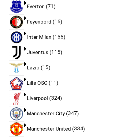
Everton
71
Feyenoord
16
Inter Milan
155
Juventus
115
Lazio
15
Lille OSC
11
Liverpool
324
Manchester City
347
Manchester United
334