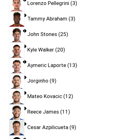
Lorenzo Pellegrini
3
Tammy Abraham
3
John Stones
25
Kyle Walker
20
Aymeric Laporte
13
Jorginho
9
Mateo Kovacic
12
Reece James
11
Cesar Azpilicueta
9