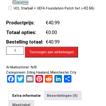
€
2.66
UCL Starball + UEFA Foundation Patch Set
(
+
)
Productprijs:
€40.99
Totaal opties:
€0.00
Bestelling totaal:
€40.99
Toevoegen aan winkelwagen
Artikelnummer:
N/B
Categorieën:
Erling Haaland
,
Manchester City
F
T
E
Pi
R
Li
D
a
wi
m
nt
e
n
el
ce
tt
ail
er
d
ke
e
Extra informatie
Beoordelingen (0)
b
er
es
di
dI
n
Maattabel