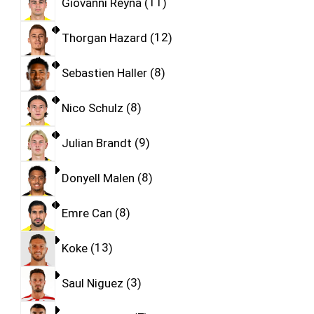
Giovanni Reyna
11
Thorgan Hazard
12
Sebastien Haller
8
Nico Schulz
8
Julian Brandt
9
Donyell Malen
8
Emre Can
8
Koke
13
Saul Niguez
3