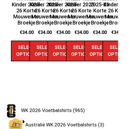
Kinder 2025-
Kinder 2025-
Kinder 2025-
Kinder 2025-
2025-26
Kinder 202
te
26 Korte
26 Korte
26 Korte
26 Korte
Korte
26 Korte
Mouwen en
Mouwen en
Mouwen en
Mouwen en
Mouwen en
Mouwen e
Broekje
Broekje
Broekje
Broekje
Broekje
Broekje
M
€
34.00
€
34.00
€
34.00
€
34.00
€
34.00
€
34.00
SELECT
SELECT
SELECT
SELECT
SELECT
SELECT
OPTIONS
OPTIONS
OPTIONS
OPTIONS
OPTIONS
OPTIONS
WK 2026 Voetbalshirts
965
Australië WK 2026 Voetbalshirts
3