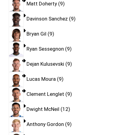
Matt Doherty
9
Davinson Sanchez
9
Bryan Gil
9
Ryan Sessegnon
9
Dejan Kulusevski
9
Lucas Moura
9
Clement Lenglet
9
Dwight McNeil
12
Anthony Gordon
9