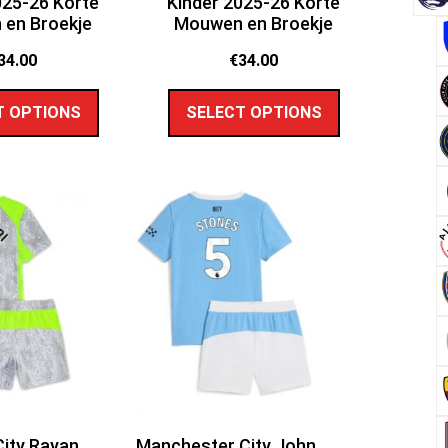
025-26 Korte
Kinder 2025-26 Korte
en Broekje
Mouwen en Broekje
34.00
€
34.00
T OPTIONS
SELECT OPTIONS
ity Rayan
Manchester City John