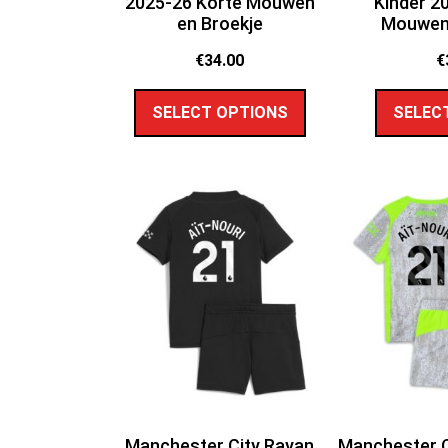
2025-26 Korte Mouwen
Kinder 2
en Broekje
Mouwen 
€
34.00
€
SELECT OPTIONS
SELEC
Manchester City Rayan
Manchester C