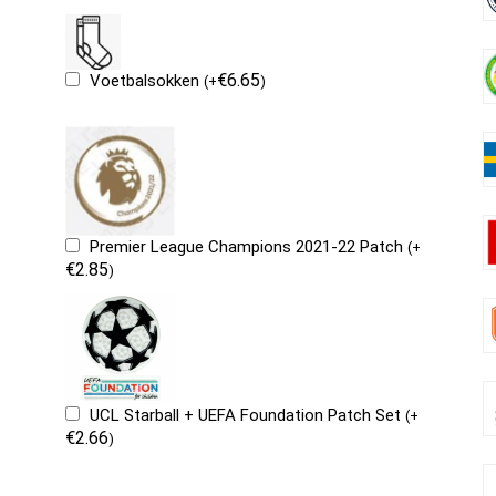
€
6.65
Voetbalsokken
(
+
)
Premier League Champions 2021-22 Patch
(
+
€
2.85
)
UCL Starball + UEFA Foundation Patch Set
(
+
€
2.66
)