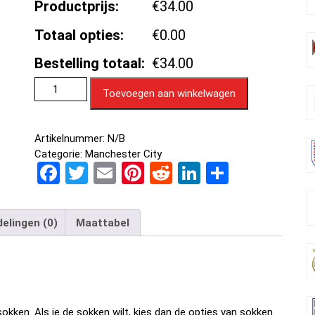
Productprijs:
€34.00
Totaal opties:
€0.00
Bestelling totaal:
€34.00
Toevoegen aan winkelwagen
Artikelnummer:
N/B
Categorie:
Manchester City
F
T
E
Pi
R
Li
D
a
wi
m
nt
e
n
el
ce
tt
ail
er
d
ke
e
elingen (0)
Maattabel
b
er
es
di
dI
n
o
t
t
n
o
k
okken. Als je de sokken wilt, kies dan de opties van sokken