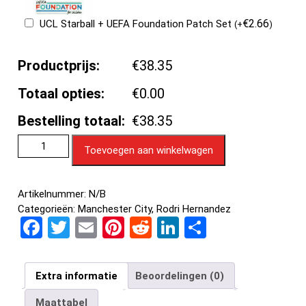
€
2.66
UCL Starball + UEFA Foundation Patch Set
(
+
)
Productprijs:
€38.35
Totaal opties:
€0.00
Bestelling totaal:
€38.35
Toevoegen aan winkelwagen
Artikelnummer:
N/B
Categorieën:
Manchester City
,
Rodri Hernandez
F
T
E
Pi
R
Li
D
a
wi
m
nt
e
n
el
ce
tt
ail
er
d
ke
e
Extra informatie
Beoordelingen (0)
b
er
es
di
dI
n
Maattabel