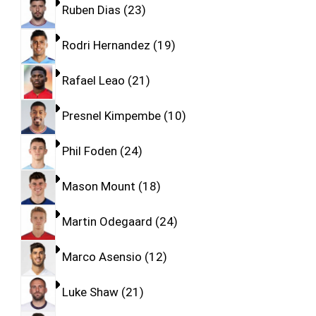
Ruben Dias
23
Rodri Hernandez
19
Rafael Leao
21
Presnel Kimpembe
10
Phil Foden
24
Mason Mount
18
Martin Odegaard
24
Marco Asensio
12
Luke Shaw
21