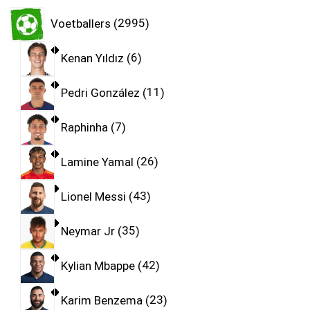
Voetballers
2995
Kenan Yıldız
6
Pedri González
11
Raphinha
7
Lamine Yamal
26
Lionel Messi
43
Neymar Jr
35
Kylian Mbappe
42
Karim Benzema
23