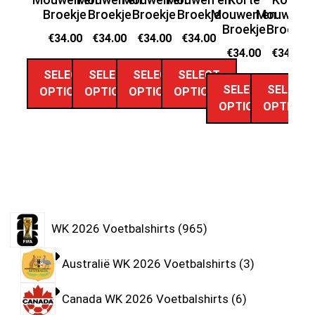
Broekje
Broekje
Broekje
Broekje
Mouwen en
Mouwen e
M
Broekje
Broekje
€
34.00
€
34.00
€
34.00
€
34.00
€
34.00
€
34.00
SELECT
SELECT
SELECT
SELECT
SELECT
SELECT
OPTIONS
OPTIONS
OPTIONS
OPTIONS
OPTIONS
OPTIONS
WK 2026 Voetbalshirts
965
Australië WK 2026 Voetbalshirts
3
Canada WK 2026 Voetbalshirts
6