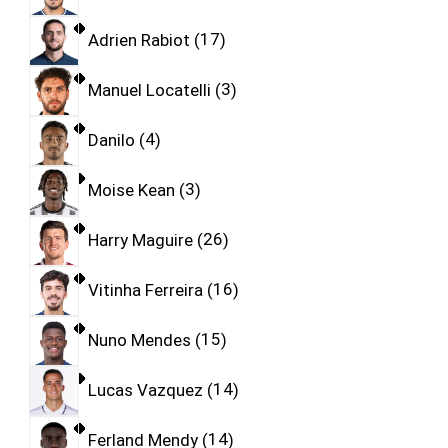
Adrien Rabiot
17
Manuel Locatelli
3
Danilo
4
Moise Kean
3
Harry Maguire
26
Vitinha Ferreira
16
Nuno Mendes
15
Lucas Vazquez
14
Ferland Mendy
14