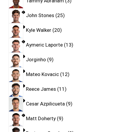
Tammy Abraham
3
John Stones
25
Kyle Walker
20
Aymeric Laporte
13
Jorginho
9
Mateo Kovacic
12
Reece James
11
Cesar Azpilicueta
9
Matt Doherty
9