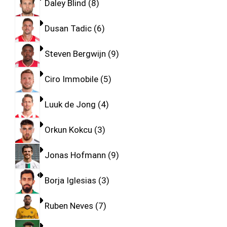
Daley Blind
8
Dusan Tadic
6
Steven Bergwijn
9
Ciro Immobile
5
Luuk de Jong
4
Orkun Kokcu
3
Jonas Hofmann
9
Borja Iglesias
3
Ruben Neves
7