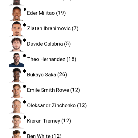
Eder Militao
19
Zlatan Ibrahimovic
7
Davide Calabria
5
Theo Hernandez
18
Bukayo Saka
26
Emile Smith Rowe
12
Oleksandr Zinchenko
12
Kieran Tierney
12
Ben White
12