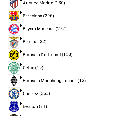
Atletico Madrid
130
Barcelona
296
Bayern München
272
Benfica
22
Borussia Dortmund
150
Celtic
16
Borussia Monchengladbach
12
Chelsea
253
Everton
71