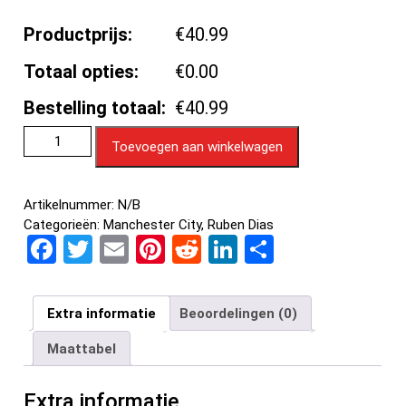
Productprijs:
€40.99
Totaal opties:
€0.00
Bestelling totaal:
€40.99
Toevoegen aan winkelwagen
Artikelnummer:
N/B
Categorieën:
Manchester City
,
Ruben Dias
F
T
E
Pi
R
Li
D
a
wi
m
nt
e
n
el
ce
tt
ail
er
d
ke
e
Extra informatie
Beoordelingen (0)
b
er
es
di
dI
n
Maattabel
o
t
t
n
o
Extra informatie