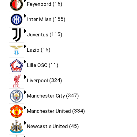
Feyenoord
16
Inter Milan
155
Juventus
115
Lazio
15
Lille OSC
11
Liverpool
324
Manchester City
347
Manchester United
334
Newcastle United
45