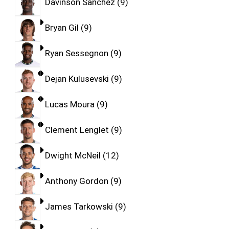
Davinson Sanchez
9
Bryan Gil
9
Ryan Sessegnon
9
Dejan Kulusevski
9
Lucas Moura
9
Clement Lenglet
9
Dwight McNeil
12
Anthony Gordon
9
James Tarkowski
9