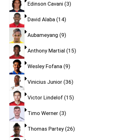
Edinson Cavani
3
David Alaba
14
Aubameyang
9
Anthony Martial
15
Wesley Fofana
9
Vinicius Junior
36
Victor Lindelof
15
Timo Werner
3
Thomas Partey
26