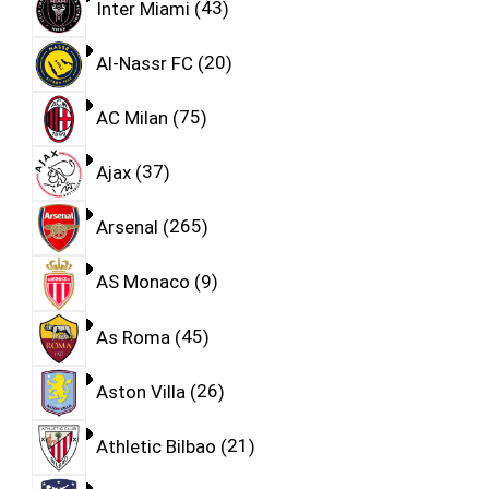
Inter Miami
43
Al-Nassr FC
20
AC Milan
75
Ajax
37
Arsenal
265
AS Monaco
9
As Roma
45
Aston Villa
26
Athletic Bilbao
21