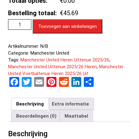
Totaal opties:
€0.00
Bestelling totaal:
€45.69
Toevoegen aan winkelwagen
Artikelnummer:
N/B
Categorie:
Manchester United
Tags:
Manchester United Heren Uittenue 2025/26
,
Manchester United Uittenue 2025/26 Heren
,
Manchester
United Voetbaltenue Heren 2025/26 Uit
F
T
E
Pi
R
Li
D
a
wi
m
nt
e
n
el
ce
tt
ail
er
d
ke
e
Beschrijving
Extra informatie
b
er
es
di
dI
n
Beoordelingen (0)
Maattabel
o
t
t
n
o
Beschrijving