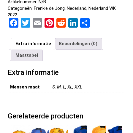
Artikelnummer:
N/B
Categorieën:
Frenkie de Jong
,
Nederland
,
Nederland WK
2022
F
T
E
Pi
R
Li
D
a
wi
m
nt
e
n
el
ce
tt
ail
er
d
ke
e
Extra informatie
Beoordelingen (0)
b
er
es
di
dI
n
Maattabel
o
t
t
n
o
Extra informatie
k
Mensen maat
S, M, L, XL, XXL
Gerelateerde producten