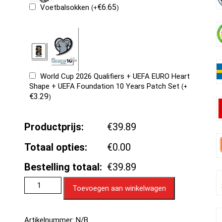
€
6.65
Voetbalsokken
(
+
)
World Cup 2026 Qualifiers + UEFA EURO Heart
Shape + UEFA Foundation 10 Years Patch Set
(
+
€
3.29
)
Productprijs:
€39.89
Totaal opties:
€0.00
Bestelling totaal:
€39.89
Toevoegen aan winkelwagen
Artikelnummer:
N/B