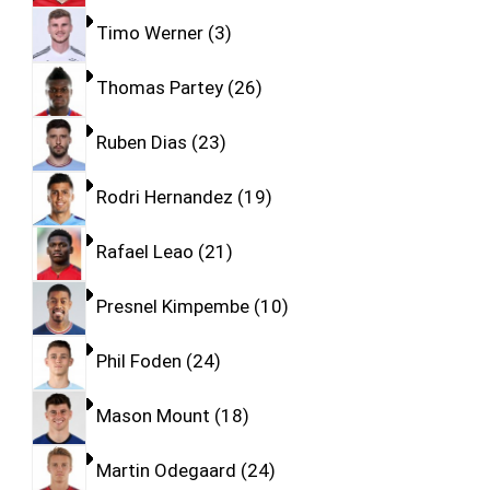
Timo Werner
3
Thomas Partey
26
Ruben Dias
23
Rodri Hernandez
19
Rafael Leao
21
Presnel Kimpembe
10
Phil Foden
24
Mason Mount
18
Martin Odegaard
24