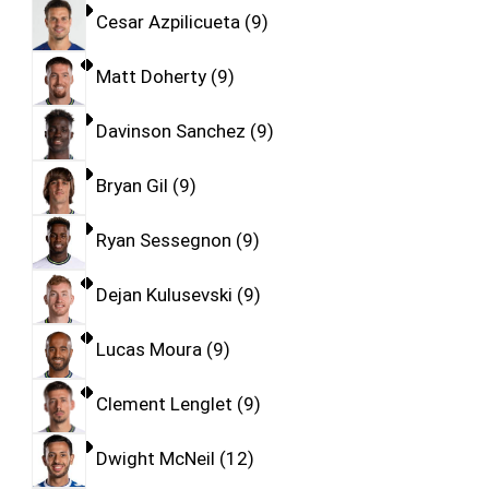
Cesar Azpilicueta
9
Matt Doherty
9
Davinson Sanchez
9
Bryan Gil
9
Ryan Sessegnon
9
Dejan Kulusevski
9
Lucas Moura
9
Clement Lenglet
9
Dwight McNeil
12