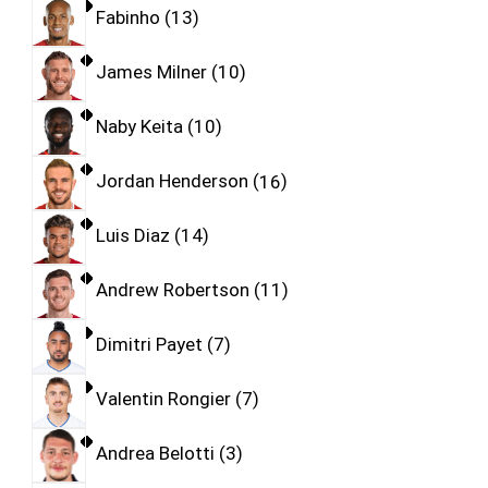
Fabinho
13
James Milner
10
Naby Keita
10
Jordan Henderson
16
Luis Diaz
14
Andrew Robertson
11
Dimitri Payet
7
Valentin Rongier
7
Andrea Belotti
3