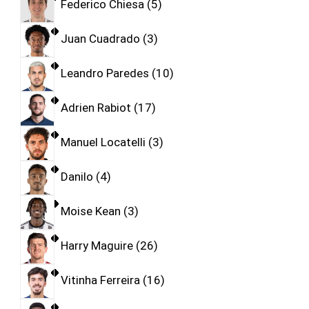
Federico Chiesa
5
Juan Cuadrado
3
Leandro Paredes
10
Adrien Rabiot
17
Manuel Locatelli
3
Danilo
4
Moise Kean
3
Harry Maguire
26
Vitinha Ferreira
16