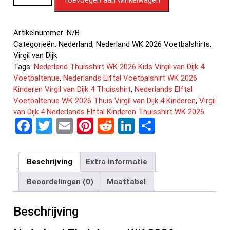
Artikelnummer:
N/B
Categorieën:
Nederland
,
Nederland WK 2026 Voetbalshirts
,
Virgil van Dijk
Tags:
Nederland Thuisshirt WK 2026 Kids Virgil van Dijk 4
Voetbaltenue
,
Nederlands Elftal Voetbalshirt WK 2026
Kinderen Virgil van Dijk 4 Thuisshirt
,
Nederlands Elftal
Voetbaltenue WK 2026 Thuis Virgil van Dijk 4 Kinderen
,
Virgil
van Dijk 4 Nederlands Elftal Kinderen Thuisshirt WK 2026
F
T
E
Pi
R
Li
D
a
wi
m
nt
e
n
el
ce
tt
ail
er
d
ke
e
Beschrijving
Extra informatie
b
er
es
di
dI
n
Beoordelingen (0)
Maattabel
o
t
t
n
o
Beschrijving
k