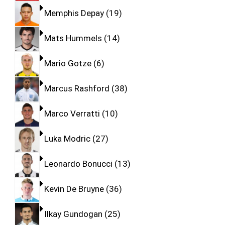
Memphis Depay
19
Mats Hummels
14
Mario Gotze
6
Marcus Rashford
38
Marco Verratti
10
Luka Modric
27
Leonardo Bonucci
13
Kevin De Bruyne
36
Ilkay Gundogan
25