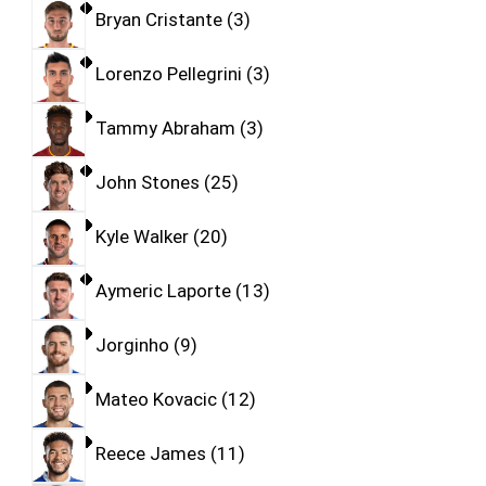
Bryan Cristante
3
Lorenzo Pellegrini
3
Tammy Abraham
3
John Stones
25
Kyle Walker
20
Aymeric Laporte
13
Jorginho
9
Mateo Kovacic
12
Reece James
11