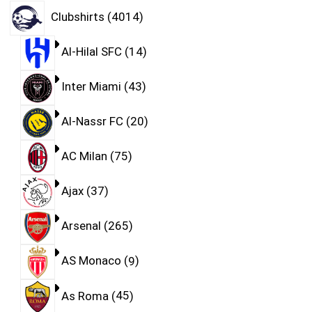
Clubshirts
4014
Al-Hilal SFC
14
Inter Miami
43
Al-Nassr FC
20
AC Milan
75
Ajax
37
Arsenal
265
AS Monaco
9
As Roma
45