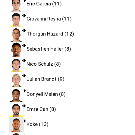
Eric Garcia
11
Giovanni Reyna
11
Thorgan Hazard
12
Sebastien Haller
8
Nico Schulz
8
Julian Brandt
9
Donyell Malen
8
Emre Can
8
Koke
13