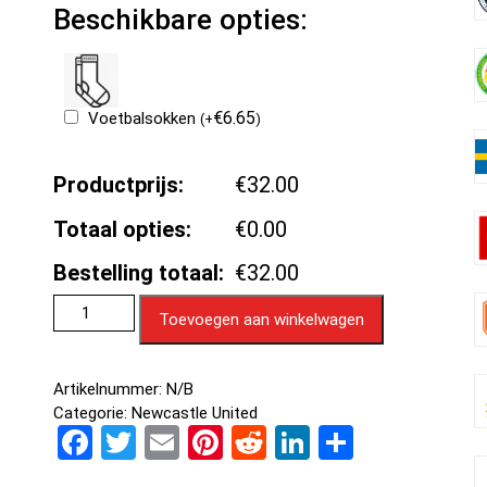
Beschikbare opties:
€
6.65
Voetbalsokken
(
+
)
Productprijs:
€32.00
Totaal opties:
€0.00
Bestelling totaal:
€32.00
Toevoegen aan winkelwagen
Artikelnummer:
N/B
Categorie:
Newcastle United
F
T
E
Pi
R
Li
D
a
wi
m
nt
e
n
el