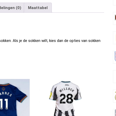
ce
tt
ail
er
d
ke
e
elingen (0)
Maattabel
b
er
es
di
dI
n
o
t
t
n
o
k
okken. Als je de sokken wilt, kies dan de opties van sokken